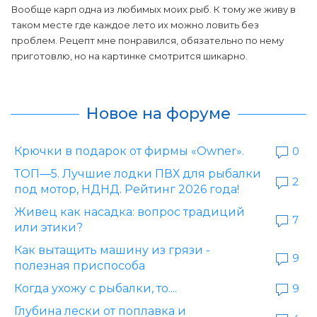
Вообще карп одна из любимых моих рыб. К тому же живу в
таком месте где каждое лето их можно ловить без
проблем. Рецепт мне понравился, обязательно по нему
приготовлю, но на картинке смотрится шикарно.
Новое на форуме
Крючки в подарок от фирмы «Owner».
0
ТОП—5. Лучшие лодки ПВХ для рыбалки
2
под мотор, НДНД. Рейтинг 2026 года!
Живец как насадка: вопрос традиций
7
или этики?
Как вытащить машину из грязи -
9
полезная приспособа
Когда ухожу с рыбалки, то....
9
Глубина лески от поплавка и