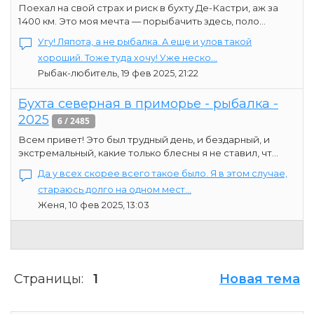
Поехал на свой страх и риск в бухту Де-Кастри, аж за
1400 км. Это моя мечта — порыбачить здесь, поло...
Угу! Ляпота, а не рыбалка. А еще и улов такой
хороший. Тоже туда хочу! Уже неско...
Рыбак-любитель, 19 фев 2025, 21:22
Бухта северная в приморье - рыбалка -
2025
6 / 2485
Всем привет! Это был трудный день, и бездарный, и
экстремальный, какие только блесны я не ставил, чт...
Да у всех скорее всего такое было. Я в этом случае,
стараюсь долго на одном мест...
Женя, 10 фев 2025, 13:03
Страницы:
1
Новая тема