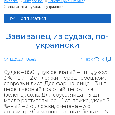
Рыбалка
Интересное
Рецепты рыбных блюд
Завиванец из судака, по-украински
Подписаться
Завиванец из судака, по-
украински
04.12.2020
User51
1.483K
0
Судак – 850 г, лук репчатый – 1 шт., уксус
3 %-ный – 2 ст. ложки, перец горошком,
лавровый лист. Для фарша: яйца – 3 шт.,
перец черный молотый, петрушка
(зелень), соль. Для соуса: яйца – 3 шт.,
масло растительное – 1 ст. ложка, уксус 3
%-ный – 3 ст. ложки, сметана – 3 ст.
ложки, грибы маринованные белые – 15