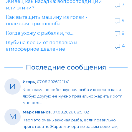
Живец как насадка: вопрос традиций
7
или этики?
Как вытащить машину из грязи -
9
полезная приспособа
Когда ухожу с рыбалки, то....
9
Глубина лески от поплавка и
4
атмосферное давление
Последние сообщения
Игорь
,
07.08.2026 12:11:41
И
Карп сама по себе вкусная рыба и конечно как и
любую другую её нужно правильно жарить и хотя
мне ред...
Марк Иванов
,
07.08.2026 08:51:02
М
Карп это очень вкусная рыба, если правильно
приготовить. Жарили вчера по вашим советам,