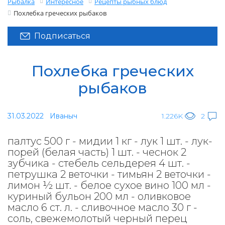
Рыбалка
Интересное
Рецепты рыбных блюд
Похлебка греческих рыбаков
Подписаться
Похлебка греческих
рыбаков
31.03.2022
Иваныч
1.226K
2
палтус 500 г - мидии 1 кг - лук 1 шт. - лук-
порей (белая часть) 1 шт. - чеснок 2
зубчика - стебель сельдерея 4 шт. -
петрушка 2 веточки - тимьян 2 веточки -
лимон ½ шт. - белое сухое вино 100 мл -
куриный бульон 200 мл - оливковое
масло 6 ст. л. - сливочное масло 30 г -
соль, свежемолотый черный перец