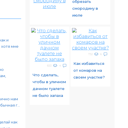
обрезать
смородину в
июле
как и
 хотя мне
732
6
Как избавиться
653
4
но
от комаров на
Что сделать,
ам,
своем участке?
чтобы в уличном
дачном туалете
не было запаха
лично нам
ычная г...
делай как