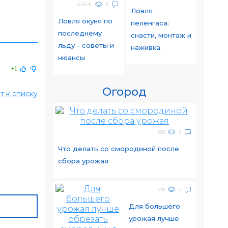
6.552K
5
Ловля
Ловля окуня по
пеленгаса:
последнему
снасти, монтаж и
льду - советы и
наживка
нюансы
+1
Огород
т к списку
298
6
Что делать со смородиной после
сбора урожая
538
3
Для большего
урожая лучше