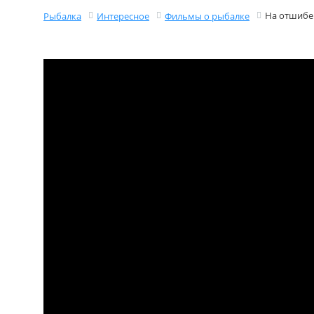
На отшибе
Рыбалка
Интересное
Фильмы о рыбалке