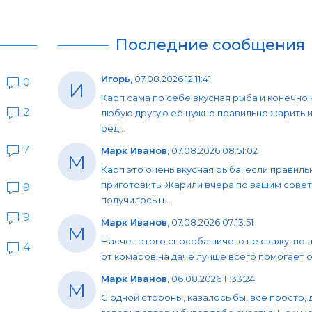
Последние сообщения
Игорь
,
07.08.2026 12:11:41
0
И
Карп сама по себе вкусная рыба и конечно 
2
любую другую её нужно правильно жарить и
ред...
7
Марк Иванов
,
07.08.2026 08:51:02
М
Карп это очень вкусная рыба, если правиль
приготовить. Жарили вчера по вашим совет
9
получилось н...
9
Марк Иванов
,
07.08.2026 07:13:51
М
Насчет этого способа ничего не скажу, но 
4
от комаров на даче лучше всего помогает об
Марк Иванов
,
06.08.2026 11:33:24
М
С одной стороны, казалось бы, все просто, 