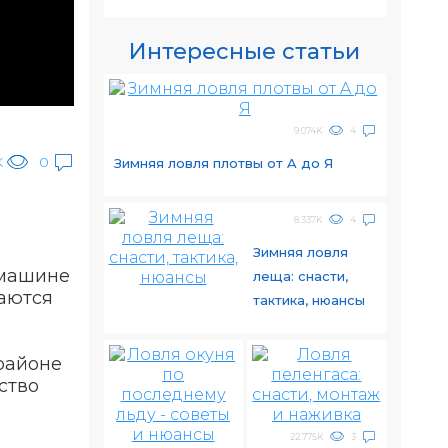
Интересные статьи
9.074K
4
K
0
Зимняя ловля плотвы от A до Я
8.337K
4
Зимняя ловля
 машине
леща: снасти,
маются
тактика, нюансы
 районе
ство
22.775K
3