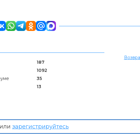
Возвра
187
1092
руме
35
13
или
зарегистрируйтесь