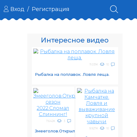
Вход
/
Регистрация
Интересное видео
11.031K
10
Рыбалка на поплавок. Ловля леща.
7.642K
3
9.927K
10
Змееголов.Открыл