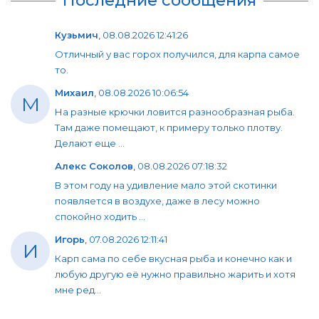
Последние сообщения
Кузьмич
,
08.08.2026 12:41:26
Отличный у вас горох получился, для карпа самое
то.
Михаил
,
08.08.2026 10:06:54
М
На разные крючки ловится разнообразная рыба.
Там даже помещают, к примеру только плотву.
Делают еще ...
Алекс Соколов
,
08.08.2026 07:18:32
В этом году на удивление мало этой скотинки
появляется в воздухе, даже в лесу можно
спокойно ходить ...
Игорь
,
07.08.2026 12:11:41
И
Карп сама по себе вкусная рыба и конечно как и
любую другую её нужно правильно жарить и хотя
мне ред...