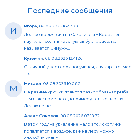
Последние сообщения
Игорь
,
08.08.2026 16:47:30
И
Долгое время жил на Сахалине и у Корейцев
научился солить красную рыбу эта засолка
называется Симужн...
Кузьмич
,
08.08.2026 12:41:26
Отличный у вас горох получился, для карпа самое
то.
Михаил
,
08.08.2026 10:06:54
М
На разные крючки ловится разнообразная рыба.
Там даже помещают, к примеру только плотву.
Делают еще ...
Алекс Соколов
,
08.08.2026 07:18:32
В этом году на удивление мало этой скотинки
появляется в воздухе, даже в лесу можно
спокойно ходить ...