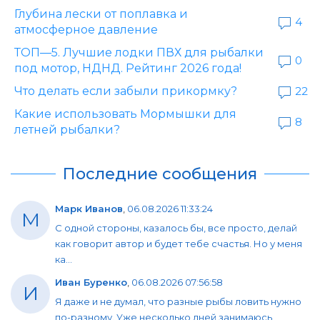
Глубина лески от поплавка и
4
атмосферное давление
ТОП—5. Лучшие лодки ПВХ для рыбалки
0
под мотор, НДНД. Рейтинг 2026 года!
Что делать если забыли прикормку?
22
Какие использовать Мормышки для
8
летней рыбалки?
Последние сообщения
Марк Иванов
,
06.08.2026 11:33:24
М
С одной стороны, казалось бы, все просто, делай
как говорит автор и будет тебе счастья. Но у меня
ка...
Иван Буренко
,
06.08.2026 07:56:58
И
Я даже и не думал, что разные рыбы ловить нужно
по-разному. Уже несколько дней занимаюсь