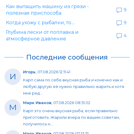
Как вытащить машину из грязи -
9
полезная приспособа
Когда ухожу с рыбалки, то....
9
Глубина лески от поплавка и
4
атмосферное давление
Последние сообщения
Игорь
,
07.08.2026 12:11:41
И
Карп сама по себе вкусная рыба и конечно как и
любую другую её нужно правильно жарить и хотя
мне ред...
Марк Иванов
,
07.08.2026 08:51:02
М
Карп это очень вкусная рыба, если правильно
приготовить. Жарили вчера по вашим советам,
получилось н...
Марк Иванов
,
07.08.2026 07:13:51