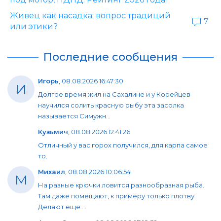
Живец как насадка: вопрос традиций
7
или этики?
Последние сообщения
Игорь
,
08.08.2026 16:47:30
И
Долгое время жил на Сахалине и у Корейцев
научился солить красную рыбу эта засолка
называется Симужн...
Кузьмич
,
08.08.2026 12:41:26
Отличный у вас горох получился, для карпа самое
то.
Михаил
,
08.08.2026 10:06:54
М
На разные крючки ловится разнообразная рыба.
Там даже помещают, к примеру только плотву.
Делают еще ...