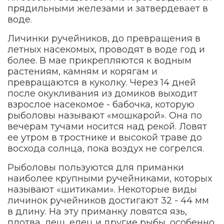
прядильными железами и затвердевает в
воде.
Личинки ручейников, до превращения в
летных насекомых, проводят в воде год и
более. В мае прикрепляются к водным
растениям, камням и корягам и
превращаются в куколку. Через 14 дней
после окукливания из домиков выходит
взрослое насекомое - бабочка, которую
рыболовы называют «мошкарой». Она по
вечерам тучами носится над рекой. Ловят
ее утром в тростнике и высокой траве до
восхода солнца, пока воздух не согрелся.
Рыболовы пользуются для приманки
наиболее крупными ручейниками, которых
называют «шитиками». Некоторые виды
личинок ручейников достигают 32 - 44 мм
в длину. На эту приманку ловятся язь,
плотва, лещ, елец и другие рыбы, особенно