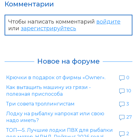
Комментарии
Чтобы написать комментарий
войдите
или
зарегистрируйтесь
Новое на форуме
Крючки в подарок от фирмы «Owner».
0
Как вытащить машину из грязи -
10
полезная приспособа
Три совета троллингистам
3
Лодку на рыбалку напрокат или свою
27
надо иметь?
ТОП—5. Лучшие лодки ПВХ для рыбалки
2
под мотор, НДНД. Рейтинг 2026 года!