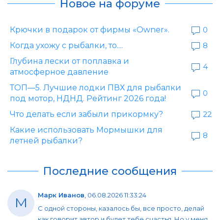
Новое на форуме
Крючки в подарок от фирмы «Owner».
0
Когда ухожу с рыбалки, то....
8
Глубина лески от поплавка и
4
атмосферное давление
ТОП—5. Лучшие лодки ПВХ для рыбалки
0
под мотор, НДНД. Рейтинг 2026 года!
Что делать если забыли прикормку?
22
Какие использовать Мормышки для
8
летней рыбалки?
Последние сообщения
Марк Иванов
,
06.08.2026 11:33:24
М
С одной стороны, казалось бы, все просто, делай
как говорит автор и будет тебе счастья. Но у меня