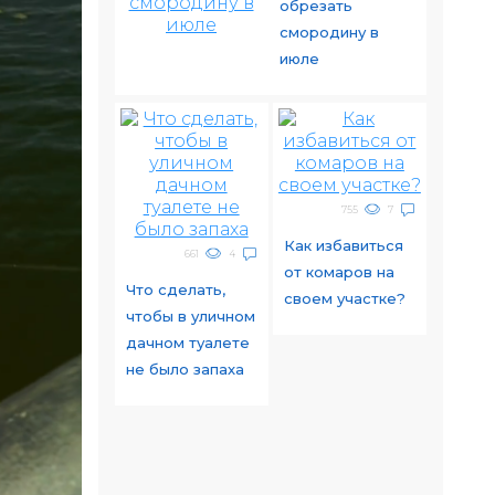
обрезать
смородину в
июле
755
7
Как избавиться
661
4
от комаров на
Что сделать,
своем участке?
чтобы в уличном
дачном туалете
не было запаха