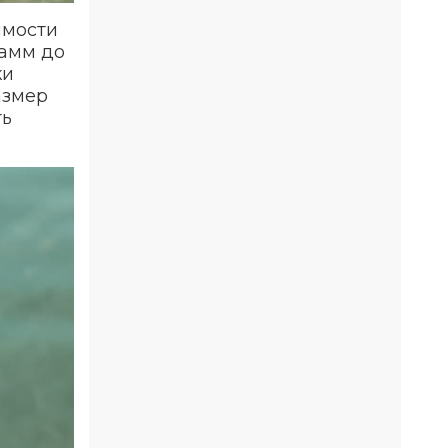
имости
рамм до
ки
азмер
ть