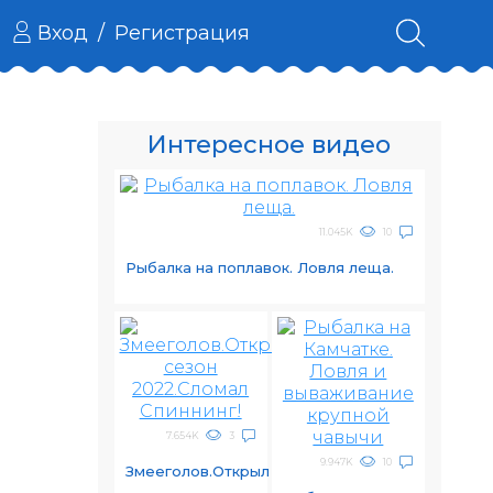
Вход
/
Регистрация
Интересное видео
11.045K
10
Рыбалка на поплавок. Ловля леща.
7.654K
3
9.947K
10
Змееголов.Открыл