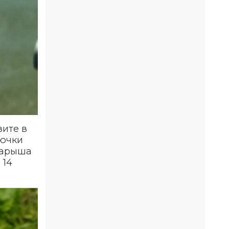
вите в
рючки
опарыша
 14