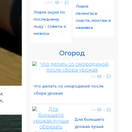
6.557K
5
Ловля
Ловля окуня по
пеленгаса:
последнему
снасти, монтаж и
льду - советы и
наживка
нюансы
Огород
305
6
Что делать со смородиной после
м.
сбора урожая
ы,
548
3
Для большего
урожая лучше