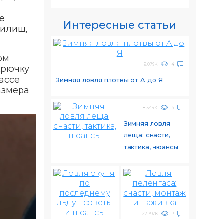
е
Интересные статьи
нилищ,
ом
9.079K
4
крючку
ассе
Зимняя ловля плотвы от A до Я
азмера
8.344K
4
Зимняя ловля
леща: снасти,
тактика, нюансы
22.797K
3