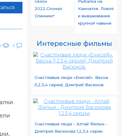
сезон
Рыбалка на
аться
2022.Сломал
Камчатке. Ловля
Спиннинг!
и вываживание
крупной чавычи
Интересные фильмы
K
3
Счастливые люди «Енисей». Весна
(1,2,3,4 серия). Дмитрий Васюков.
алки.
цели
Счастливые люди - Алтай Фильм -
Дмитрия Васюкова 1,2,3,4 серии
ки,