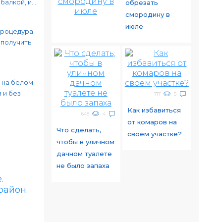
алкой, и...
обрезать
смородину в
июле
процедура
 получить
 на белом
 и без
717
5
Как избавиться
648
4
от комаров на
Что сделать,
своем участке?
чтобы в уличном
дачном туалете
не было запаха