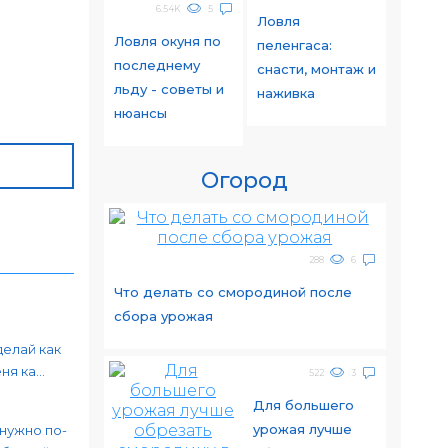
6.54K
5
Ловля
Ловля окуня по
пеленгаса:
последнему
снасти, монтаж и
льду - советы и
наживка
нюансы
Огород
288
6
Что делать со смородиной после
сбора урожая
делай как
я ка...
522
3
Для большего
урожая лучше
 нужно по-