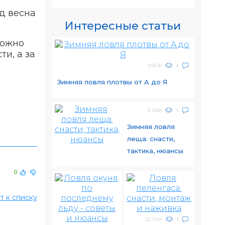
д весна
Интересные статьи
можно
ти, а за
9.063K
4
Зимняя ловля плотвы от A до Я
8.328K
4
Зимняя ловля
леща: снасти,
тактика, нюансы
0
т к списку
22.724K
3