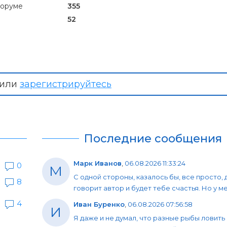
форуме
355
52
или
зарегистрируйтесь
Последние сообщения
Марк Иванов
,
06.08.2026 11:33:24
0
М
С одной стороны, казалось бы, все просто, 
8
говорит автор и будет тебе счастья. Но у мен
4
Иван Буренко
,
06.08.2026 07:56:58
И
Я даже и не думал, что разные рыбы ловить