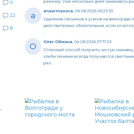
разному. Уже несколько дней занимаюсь рыб
0
anaarmasova
,
06.08.2026 06:23:50
a
22
Удаление пасынков и усиков на винограде 
действительно обязательная, если хочется
8
...
Олег Обмана
,
04.08.2026 07:17:03
О
Отличный способ получить чистую наживку,
хлебе личинки всегда получаются светлыми
рез...