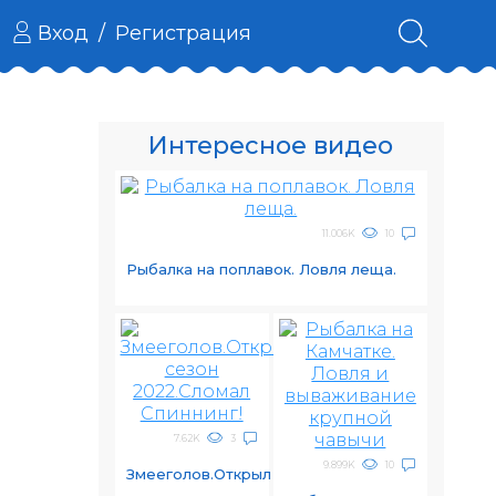
Вход
/
Регистрация
Интересное видео
11.006K
10
Рыбалка на поплавок. Ловля леща.
7.62K
3
9.899K
10
Змееголов.Открыл