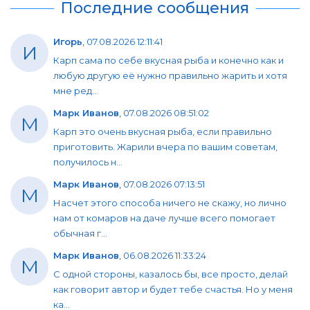
Последние сообщения
Игорь
,
07.08.2026 12:11:41
И
Карп сама по себе вкусная рыба и конечно как и
любую другую её нужно правильно жарить и хотя
мне ред...
Марк Иванов
,
07.08.2026 08:51:02
М
Карп это очень вкусная рыба, если правильно
приготовить. Жарили вчера по вашим советам,
получилось н...
Марк Иванов
,
07.08.2026 07:13:51
М
Насчет этого способа ничего не скажу, но лично
нам от комаров на даче лучше всего помогает
обычная г...
Марк Иванов
,
06.08.2026 11:33:24
М
С одной стороны, казалось бы, все просто, делай
как говорит автор и будет тебе счастья. Но у меня
ка...