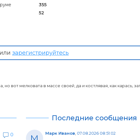
оруме
355
52
или
зарегистрируйтесь
но вот мелковата в массе своей, да и костлявая, как карась, зат
Последние сообщения
Марк Иванов
,
07.08.2026 08:51:02
0
М