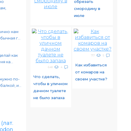
но
обрезать
ам,
смородину в
июле
лично нам
ычная г...
делай как
717
5
я ка...
Как избавиться
648
4
от комаров на
Что сделать,
 нужно по-
своем участке?
чтобы в уличном
алкой, и...
дачном туалете
не было запаха