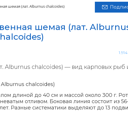
ая шемая (лат. Alburnus chalcoides)
Подпис
енная шемая (лат. Alburnu
halcoides)
1.91
 Alburnus chalcoides) — вид карповых рыб 
лом длиной до 40 см и массой около 300 г. Рот
иневатым отливом. Боковая линия состоит из 5
лет. Разные систематики выделяют до 13 подви