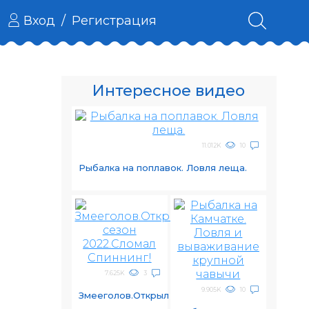
Вход
/
Регистрация
Интересное видео
11.012K
10
Рыбалка на поплавок. Ловля леща.
7.625K
3
9.905K
10
Змееголов.Открыл