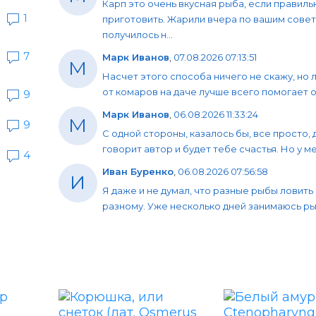
Карп это очень вкусная рыба, если правиль
1
приготовить. Жарили вчера по вашим совет
получилось н...
7
Марк Иванов
,
07.08.2026 07:13:51
М
Насчет этого способа ничего не скажу, но 
от комаров на даче лучше всего помогает об
9
Марк Иванов
,
06.08.2026 11:33:24
М
9
С одной стороны, казалось бы, все просто, 
говорит автор и будет тебе счастья. Но у мен
4
Иван Буренко
,
06.08.2026 07:56:58
И
Я даже и не думал, что разные рыбы ловить
разному. Уже несколько дней занимаюсь рыб