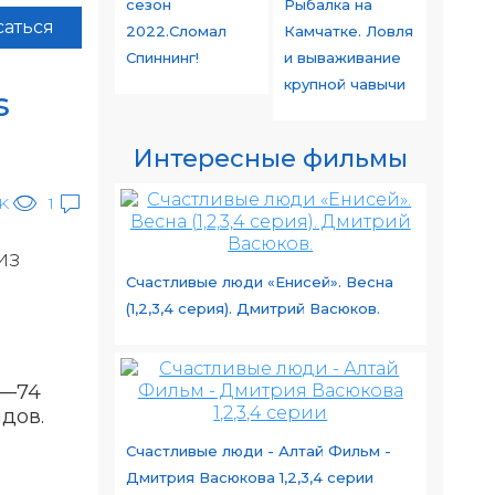
сезон
Рыбалка на
аться
2022.Сломал
Камчатке. Ловля
Спиннинг!
и вываживание
крупной чавычи
s
Интересные фильмы
4K
1
из
Счастливые люди «Енисей». Весна
(1,2,3,4 серия). Дмитрий Васюков.
6—74
дов.
Счастливые люди - Алтай Фильм -
Дмитрия Васюкова 1,2,3,4 серии