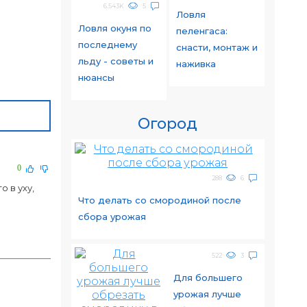
6.543K
5
Ловля
Ловля окуня по
пеленгаса:
последнему
снасти, монтаж и
льду - советы и
наживка
нюансы
Огород
0
288
6
о в уху,
Что делать со смородиной после
сбора урожая
522
3
Для большего
урожая лучше