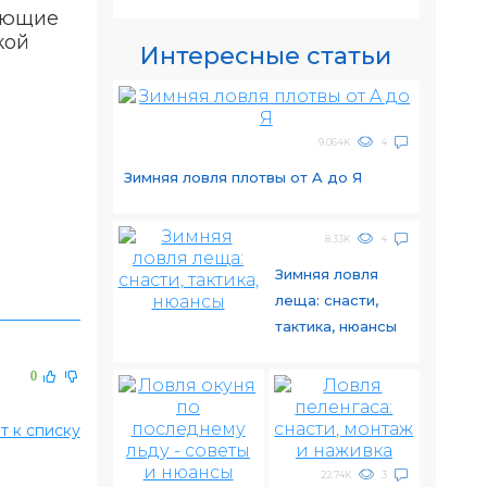
вающие
кой
Интересные статьи
9.064K
4
Зимняя ловля плотвы от A до Я
8.33K
4
Зимняя ловля
леща: снасти,
тактика, нюансы
0
т к списку
22.74K
3