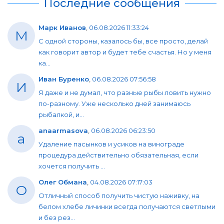
Последние сообщения
Марк Иванов
,
06.08.2026 11:33:24
М
С одной стороны, казалось бы, все просто, делай
как говорит автор и будет тебе счастья. Но у меня
ка...
Иван Буренко
,
06.08.2026 07:56:58
И
Я даже и не думал, что разные рыбы ловить нужно
по-разному. Уже несколько дней занимаюсь
рыбалкой, и...
anaarmasova
,
06.08.2026 06:23:50
a
Удаление пасынков и усиков на винограде
процедура действительно обязательная, если
хочется получить ...
Олег Обмана
,
04.08.2026 07:17:03
О
Отличный способ получить чистую наживку, на
белом хлебе личинки всегда получаются светлыми
и без рез...