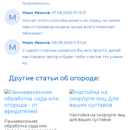
получилось н...
Марк Иванов
,
07.08.2026 07:13:51
М
Насчет этого способа ничего не скажу, но лично
нам от комаров на даче лучше всего помогает
обычная г...
Марк Иванов
,
06.08.2026 11:33:24
М
С одной стороны, казалось бы, все просто, делай
как говорит автор и будет тебе счастья. Но у меня
ка...
Другие статьи об огороде:
Настойка на скорлупе яиц
для ваших суставов
Ранневесенняя
обработка сада или