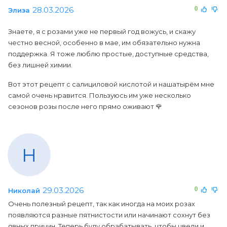
28.03.2026
0
Элиза
Знаете, я с розами уже не первый год вожусь, и скажу
честно весной, особенно в мае, им обязательно нужна
поддержка. Я тоже люблю простые, доступные средства,
без лишней химии.
Вот этот рецепт с салициловой кислотой и нашатырём мне
самой очень нравится. Пользуюсь им уже несколько
сезонов розы после него прямо оживают 🌹
Н
29.03.2026
0
Николай
Очень полезный рецепт, так как иногда на моих розах
появляются разные пятнистости или начинают сохнут без
явных причин. Теперь буду обрабатывать, чтобы цвели и