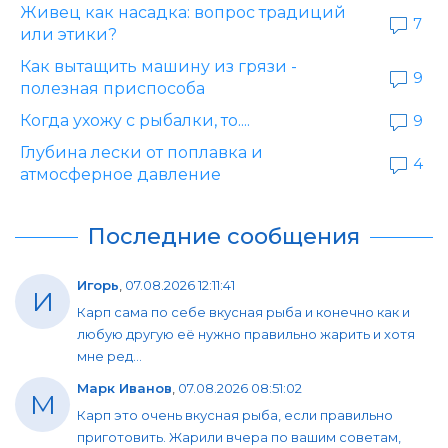
Живец как насадка: вопрос традиций
7
или этики?
Как вытащить машину из грязи -
9
полезная приспособа
Когда ухожу с рыбалки, то....
9
Глубина лески от поплавка и
4
атмосферное давление
Последние сообщения
Игорь
,
07.08.2026 12:11:41
И
Карп сама по себе вкусная рыба и конечно как и
любую другую её нужно правильно жарить и хотя
мне ред...
Марк Иванов
,
07.08.2026 08:51:02
М
Карп это очень вкусная рыба, если правильно
приготовить. Жарили вчера по вашим советам,