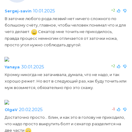
10.01.2025
+2
Sergej-savin
В заточке любого рода лезвий нет ничего сложного по
большому счёту, главное, чтобы человек понимал что и для
чего делает.
Секатор мне точить не приходилось,
правда процесс немногим отличается от заточки ножа,
просто угол нужно соблюдать другой.
30.01.2025
+2
Yanaya
Кромку никогда не затачивала, думала, что не надо, и так
хорошо режет. Но вот в следующий раз, как буду точить или
муж возьмется, обязательно про это скажу.
20.02.2025
-1
OlgaV
Достаточно просто... Блин, и как это в голову не приходило,
что надо просто выкрутить болт и секатор разделится на
две части