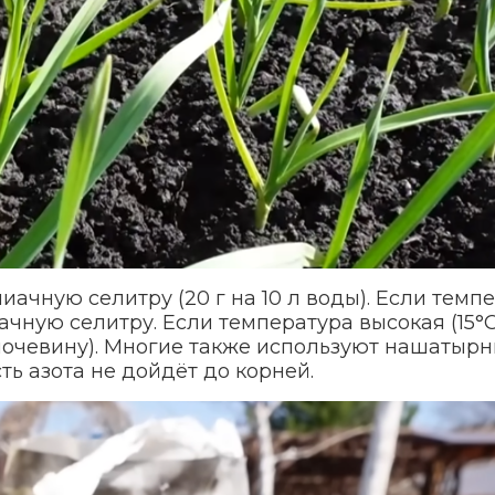
ачную селитру (20 г на 10 л воды). Если темп
ачную селитру. Если температура высокая (15°С
мочевину). Многие также используют нашатыр
сть азота не дойдёт до корней.