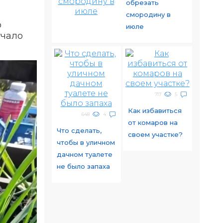
обрезать
смородину в
о
июле
учало
717
5
Как избавиться
648
4
от комаров на
Что сделать,
своем участке?
чтобы в уличном
дачном туалете
не было запаха