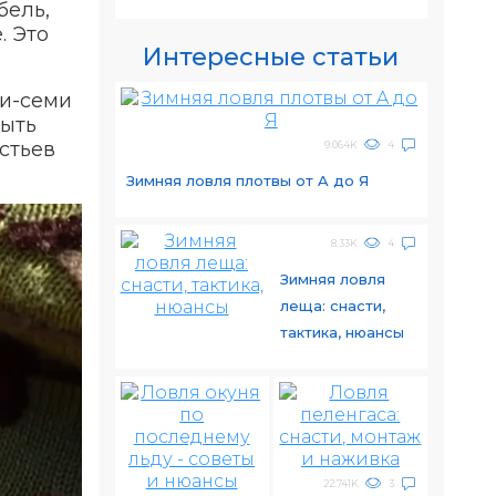
бель,
. Это
Интересные статьи
ти-семи
быть
стьев
9.064K
4
Зимняя ловля плотвы от A до Я
8.33K
4
Зимняя ловля
леща: снасти,
тактика, нюансы
22.741K
3