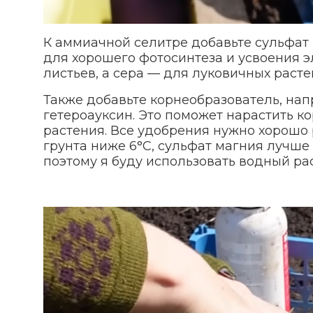
К аммиачной селитре добавьте сульфат м
для хорошего фотосинтеза и усвоения 
листьев, а сера — для луковичных расте
Также добавьте корнеобразователь, нап
гетероауксин. Это поможет нарастить к
растения. Все удобрения нужно хорошо 
грунта ниже 6°С, сульфат магния лучше в
поэтому я буду использовать водный ра