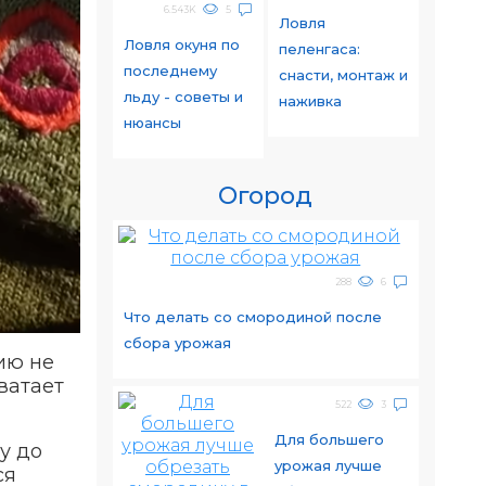
6.543K
5
Ловля
Ловля окуня по
пеленгаса:
последнему
снасти, монтаж и
льду - советы и
наживка
нюансы
Огород
288
6
Что делать со смородиной после
сбора урожая
нию не
ватает
522
3
Для большего
у до
урожая лучше
ся