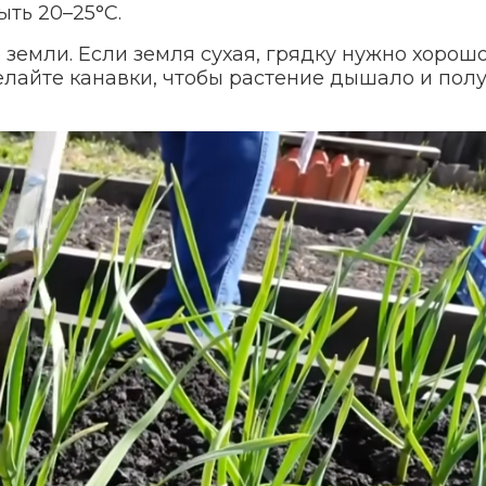
ыть 20–25°С.
земли. Если земля сухая, грядку нужно хорош
елайте канавки, чтобы растение дышало и пол