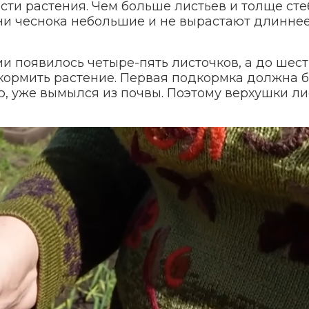
сти растения. Чем больше листьев и толще сте
рни чеснока небольшие и не вырастают длиннее
ии появилось четыре-пять листочков, а до шес
дкормить растение. Первая подкормка должна 
ью, уже вымылся из почвы. Поэтому верхушки ли