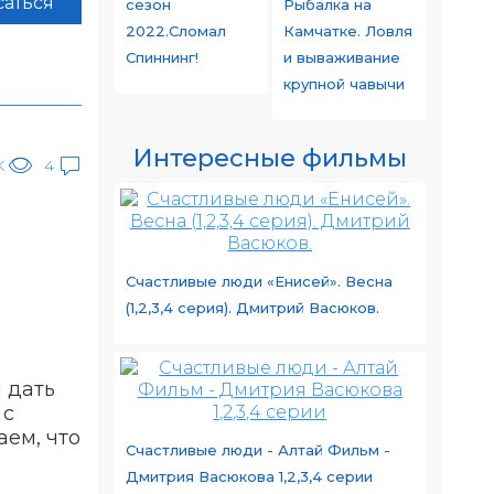
аться
сезон
Рыбалка на
2022.Сломал
Камчатке. Ловля
Спиннинг!
и вываживание
крупной чавычи
Интересные фильмы
K
4
Счастливые люди «Енисей». Весна
(1,2,3,4 серия). Дмитрий Васюков.
 дать
 с
аем, что
Счастливые люди - Алтай Фильм -
Дмитрия Васюкова 1,2,3,4 серии