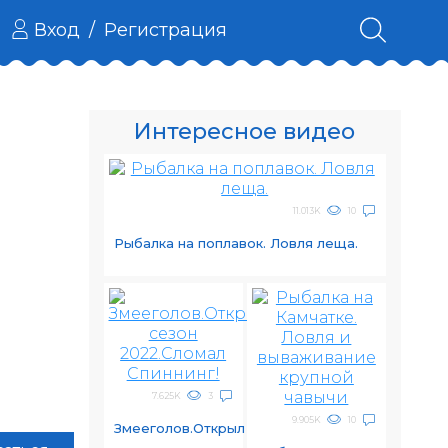
Вход
/
Регистрация
Интересное видео
11.013K
10
Рыбалка на поплавок. Ловля леща.
7.625K
3
9.905K
10
Змееголов.Открыл