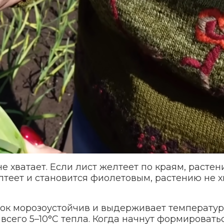
не хватает. Если лист желтеет по краям, расте
лтеет и становится фиолетовым, растению не х
нок морозоустойчив и выдерживает температур
 всего 5–10°С тепла. Когда начнут формировать