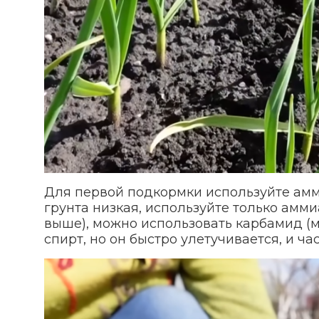
Для первой подкормки используйте амми
грунта низкая, используйте только амми
выше), можно использовать карбамид (
спирт, но он быстро улетучивается, и ча