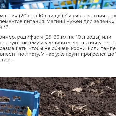
агния (20 г на 10 л воды). Сульфат магния не
элементов питания. Магний нужен для зелёных
ний.
ример, радифарм (25–30 мл на 10 л воды) или
орневую систему и увеличить вегетативную час
размешать, чтобы не обжечь корни. Если темп
нести по листу. У нас уже грунт прогрелся до 1
створ.