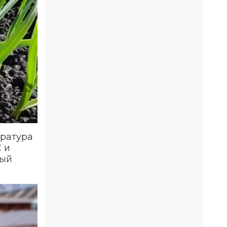
ература
 и
ный