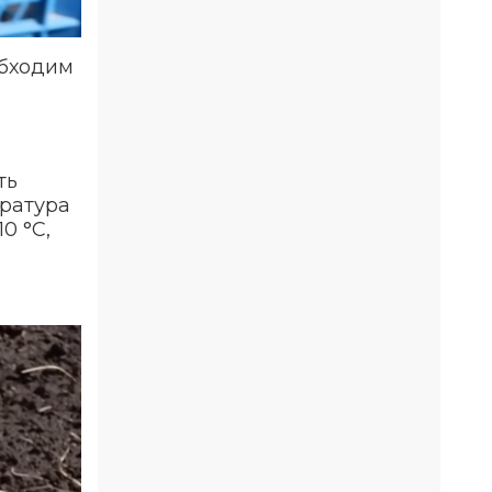
обходим
ть
ература
0 °С,