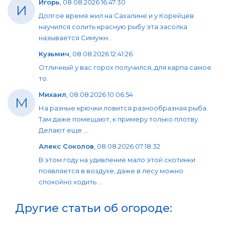
Игорь
,
08.08.2026 16:47:30
И
Долгое время жил на Сахалине и у Корейцев
научился солить красную рыбу эта засолка
называется Симужн...
Кузьмич
,
08.08.2026 12:41:26
Отличный у вас горох получился, для карпа самое
то.
Михаил
,
08.08.2026 10:06:54
М
На разные крючки ловится разнообразная рыба.
Там даже помещают, к примеру только плотву.
Делают еще ...
Алекс Соколов
,
08.08.2026 07:18:32
В этом году на удивление мало этой скотинки
появляется в воздухе, даже в лесу можно
спокойно ходить ...
Другие статьи об огороде: