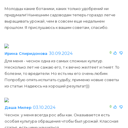
Молодцы какие ботаники, каких только удобрений ни
придумали! Нынешним садоводам теперь гораздо легче
выращивать урожай, чем в совсем еще недальнем
прошлом. Я прислушаюсь к вашим советам, спасибо.
30.09.2024
0
Ирина Спиридонова
Для меня - чеснок одна из самых сложных культур.
Несколько лет не сажаю его, т к вечно желтеет и гниёт. То
болезни, то вредители. Но есть мы его очень любим.
Попробую опять испытать судьбу, применю новые советы
из статьи. Надеюсь на хороший результат)))
03.10.2024
0
Даша Милер
Чеснок у меня всегда рос абы как. Оказывается есть
особая культура обращения чтобы был урожай. Классная
статья, есть чему научиться.