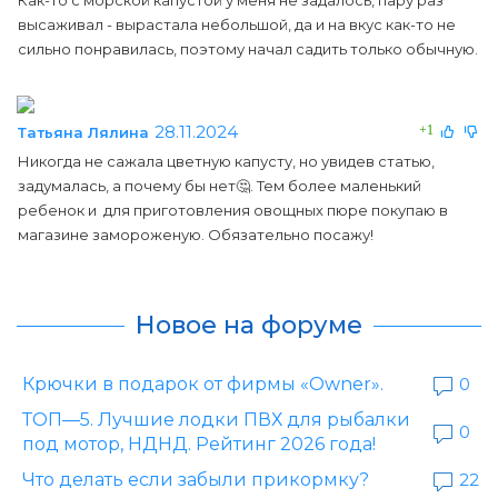
Как-то с морской капустой у меня не задалось, пару раз
высаживал - вырастала небольшой, да и на вкус как-то не
сильно понравилась, поэтому начал садить только обычную.
28.11.2024
+1
Татьяна Лялина
Никогда не сажала цветную капусту, но увидев статью,
задумалась, а почему бы нет🤔. Тем более маленький
ребенок и для приготовления овощных пюре покупаю в
магазине замороженую. Обязательно посажу!
Новое на форуме
Крючки в подарок от фирмы «Owner».
0
ТОП—5. Лучшие лодки ПВХ для рыбалки
0
под мотор, НДНД. Рейтинг 2026 года!
Что делать если забыли прикормку?
22