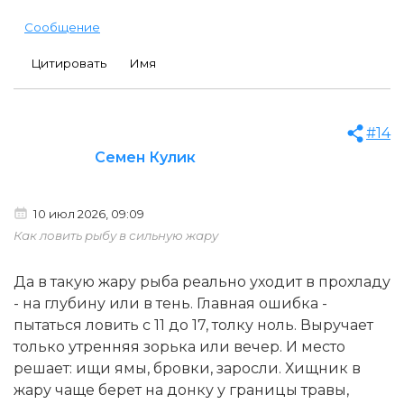
Сообщение
Цитировать
Имя
#14
Семен Кулик
10 июл 2026, 09:09
Как ловить рыбу в сильную жару
Да в такую жару рыба реально уходит в прохладу
- на глубину или в тень. Главная ошибка -
пытаться ловить с 11 до 17, толку ноль. Выручает
только утренняя зорька или вечер. И место
решает: ищи ямы, бровки, заросли. Хищник в
жару чаще берет на донку у границы травы,