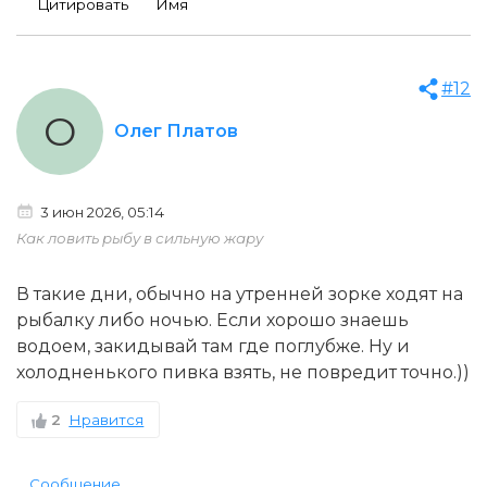
Цитировать
Имя
#12
О
Олег Платов
3 июн 2026, 05:14
Как ловить рыбу в сильную жару
В такие дни, обычно на утренней зорке ходят на
рыбалку либо ночью. Если хорошо знаешь
водоем, закидывай там где поглубже. Ну и
холодненького пивка взять, не повредит точно.))
2
Нравится
Сообщение