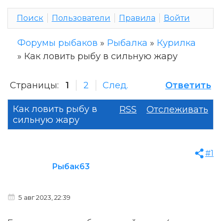
Поиск
Пользователи
Правила
Войти
Форумы рыбаков
»
Рыбалка
»
Курилка
»
Как ловить рыбу в сильную жару
Страницы:
1
2
След.
Ответить
Как ловить рыбу в
RSS
Отслеживать
сильную жару
#1
Рыбак63
5 авг 2023, 22:39