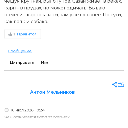
чешуя крупная, рыло тупое. Сазан живёт в реках,
карп - в прудах, но может одичать. Бывают
помеси - карпосазаны, там уже сложнее. По сути,
как волк и собака.
1
Нравится
Сообщение
Цитировать
Имя
#6
Антон Мельников
10 июл 2026, 10:24
Чем отличается карп от сазана?