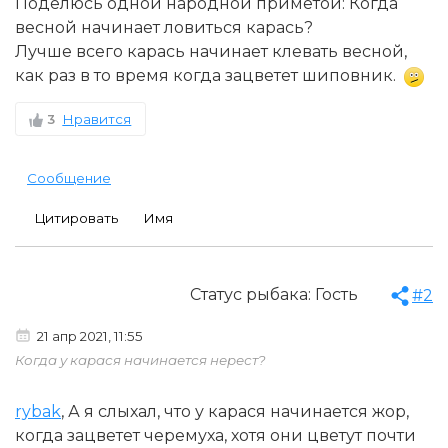
Поделюсь одной народной приметой: Когда
весной начинает ловиться карась?
Лучше всего карась начинает клевать весной,
как раз в то время когда зацветет шиповник.
3
Нравится
Сообщение
Цитировать
Имя
Статус рыбака:
Гость
#2
21 апр 2021, 11:55
Когда у карася начинается нерест?
rybak
, А я слыхал, что у карася начинается жор,
когда зацветет черемуха, хотя они цветут почти