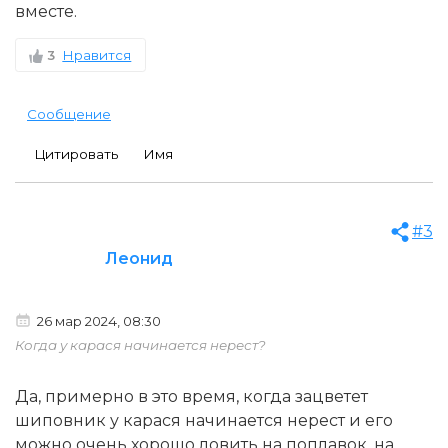
вместе.
3
Нравится
Сообщение
Цитировать
Имя
#3
Леонид
26 мар 2024, 08:30
Когда у карася начинается нерест?
Да, примерно в это время, когда зацветет
шиповник у карася начинается нерест и его
можно очень хорошо ловить на поплавок, на