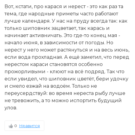
Вот, кстати, про карася и нерест - это как раз та
тема, где народные приметы часто работают
лучше календаря. У нас на пруду всегда так: как
только шиповник зацветает, так карась и
начинает активничать. Это где-то конец мая -
начало июня, в зависимости от погоды. Но
нерест у него может растянуться и на весь июнь,
если вода прохладная. А ещё заметил, что перед
нерестом караси становятся особенно
прожорливыми - клюют на всё подряд. Так что
если увидел, что шиповник цветёт, бери удочку
и смело езжай на водоём. Только не
переусердствуй: во время нереста рыбу лучше
не тревожить, а то можно испортить будущий
улов.
0
Нравится