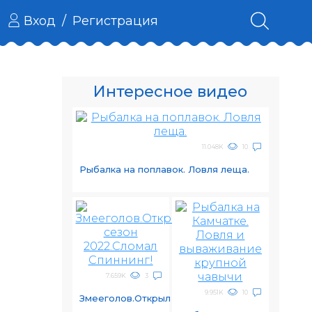
Вход
/
Регистрация
Интересное видео
11.048K
10
Рыбалка на поплавок. Ловля леща.
7.659K
3
9.951K
10
Змееголов.Открыл