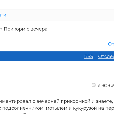
йти
»
Прикорм с вечера
От
RSS
Отсле
9 июн 20
риментировал с вечерней прикормкой и знаете,
 с подсолнечником, мотылем и кукурузой на пер