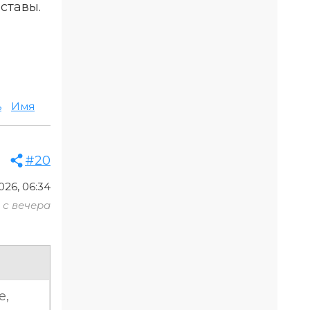
ставы.
ь
Имя
#20
26, 06:34
с вечера
е,