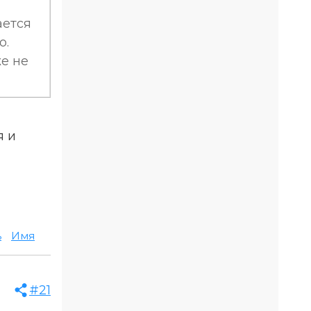
ается
о.
же не
я и
ь
Имя
#21