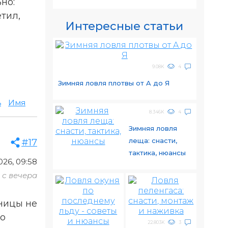
но:
тил,
Интересные статьи
9.08K
4
Зимняя ловля плотвы от A до Я
ь
Имя
8.346K
4
Зимняя ловля
леща: снасти,
#17
тактика, нюансы
26, 09:58
с вечера
зницы не
ко
22.803K
3