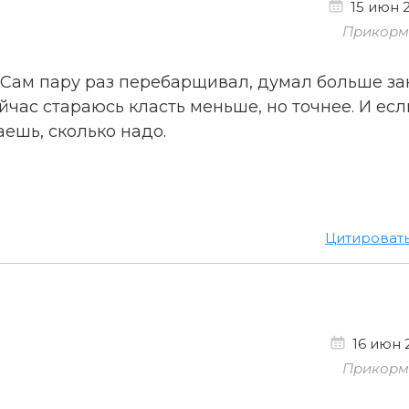
15 июн 2
Прикорм 
 Сам пару раз перебарщивал, думал больше за
ейчас стараюсь класть меньше, но точнее. И есл
ешь, сколько надо.
Цитироват
16 июн 2
Прикорм 