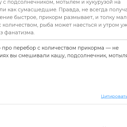
у с подсолнечником, мотылем и кукурузой на
али как сумасшедшие. Правда, не всегда получ
ение быстрое, прикорм размывает, и толку мал
 количеством, рыба может наесться и утром у
ез фанатизма.
 про перебор с количеством прикорма — не
циях вы смешивали кашу, подсолнечник, мотыл
Цитироват