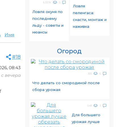
6.557K
5
Ловля
Ловля окуня по
пеленгаса:
последнему
снасти, монтаж и
льду - советы и
наживка
нюансы
ь
Имя
Огород
#18
026, 08:43
305
6
с вечера
Что делать со смородиной после
сбора урожая
т
548
3
Для большего
урожая лучше