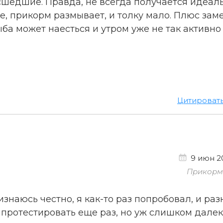
сшедшие. Правда, не всегда получается идеаль
е, прикорм размывает, и толку мало. Плюс заме
ба может наесться и утром уже не так активно
Цитироват
9 июн 20
Прикорм 
ризнаюсь честно, я как-то раз попробовал, и ра
 протестировать еще раз, но уж слишком дале