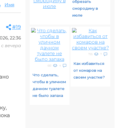
обрезать
ь
Имя
смородину в
июле
#19
026, 22:36
с вечера
755
7
Как избавиться
661
4
от комаров на
Что сделать,
рано
своем участке?
чтобы в уличном
дачном туалете
не было запаха
ку,
нока
о