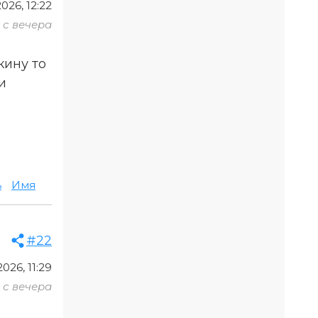
026, 12:22
с вечера
кину то
и
ь
Имя
#22
026, 11:29
с вечера