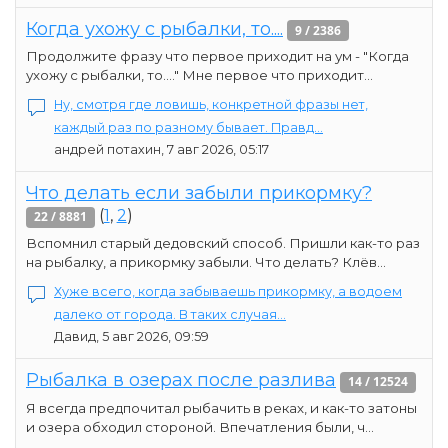
Когда ухожу с рыбалки, то....
9 / 2386
Продолжите фразу что первое приходит на ум - "Когда
ухожу с рыбалки, то...." Мне первое что приходит...
Ну, смотря где ловишь, конкретной фразы нет,
каждый раз по разному бывает. Правд...
андрей потахин, 7 авг 2026, 05:17
Что делать если забыли прикормку?
(
1
,
2
)
22 / 8881
Вспомнил старый дедовский способ. Пришли как-то раз
на рыбалку, а прикормку забыли. Что делать? Клёв...
Хуже всего, когда забываешь прикормку, а водоем
далеко от города. В таких случая...
Давид, 5 авг 2026, 09:59
Рыбалка в озерах после разлива
14 / 12524
Я всегда предпочитал рыбачить в реках, и как-то затоны
и озера обходил стороной. Впечатления были, ч...