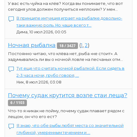
У вас есть чуйка на клёв? Когда вы понимаете, что вот
сегодня улов должен получиться неплохим? У мен...
В принципе интуиция играет на рыбалке довольно-
таки важную роль. Но чаще всего т...
Дима, 10 июл 2026, 00:05
Ночная рыбалка
(
1
,
2
)
18 / 3427
Постоянно читаю, что клёва нет, рыба «не стоит». А
задумывались ли вы о ночной ловле на песчаных отм...
Тут еще что считать ночной рыбалкой. Если сидеть в
2-3 часа ночи, грубо говоря, ...
Ник, 8 июл 2026, 03:08
Почему судак крутится возле стаи леща?
6 / 1103
Что-то я никак не пойму, почему судак плавает рядом с
лещом, он что его ест?
Я знаю, что обе рыбы любят места со значительной
глубиной, умеренным течением и ...