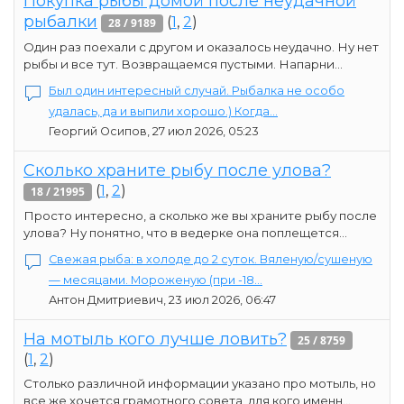
Покупка рыбы домой после неудачной
рыбалки
(
1
,
2
)
28 / 9189
Один раз поехали с другом и оказалось неудачно. Ну нет
рыбы и все тут. Возвращаемся пустыми. Напарни...
Был один интересный случай. Рыбалка не особо
удалась, да и выпили хорошо.) Когда...
Георгий Осипов, 27 июл 2026, 05:23
Сколько храните рыбу после улова?
(
1
,
2
)
18 / 21995
Просто интересно, а сколько же вы храните рыбу после
улова? Ну понятно, что в ведерке она поплещется...
Свежая рыба: в холоде до 2 суток. Вяленую/сушеную
— месяцами. Мороженую (при -18...
Антон Дмитриевич, 23 июл 2026, 06:47
На мотыль кого лучше ловить?
25 / 8759
(
1
,
2
)
Столько различной информации указано про мотыль, но
все же хочется грамотного совета, для кого именн...