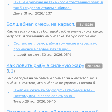
В нашем регионе не так много естественных озер, я
так бы с удовольствием выбирал...
Дима, 31 июл 2026, 15:37
Волшебная смесь, на карася.
13 / 13250
Как известно карась большой любитель чеснока, какую
хитрость я применяю на рыбалке, беру с собой чес...
Столько лет ловлю рыбу, в том числе и карася, но
про чеснок в первый раз слышу. ...
андрей потахин, 30 июл 2026, 05:14
Как ловить рыбу в сильную жару
20 / 5266
(
1
,
2
)
Был сегодня на рыбалке и поймал за 4 часа только 3
рыбки. Я считаю, что рыбалка не удалась. Погода б...
В жаркий сезон рыба уходит на глубину и в тень.
Поэтому лучше всего ловить рано ...
Тимур, 29 июл 2026, 09:40