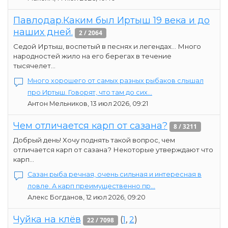
Павлодар.Каким был Иртыш 19 века и до
наших дней.
2 / 2064
Седой Иртыш, воспетый в песнях и легендах… Много
народностей жило на его берегах в течение
тысячелет...
Много хорошего от самых разных рыбаков слышал
про Иртыш. Говорят, что там до сих...
Антон Мельников, 13 июл 2026, 09:21
Чем отличается карп от сазана?
8 / 3211
Добрый день! Хочу поднять такой вопрос, чем
отличается карп от сазана? Некоторые утверждают что
карп...
Сазан рыба речная, очень сильная и интересная в
ловле. А карп преимущественно пр...
Алекс Богданов, 12 июл 2026, 09:20
Чуйка на клёв
(
1
,
2
)
22 / 7098