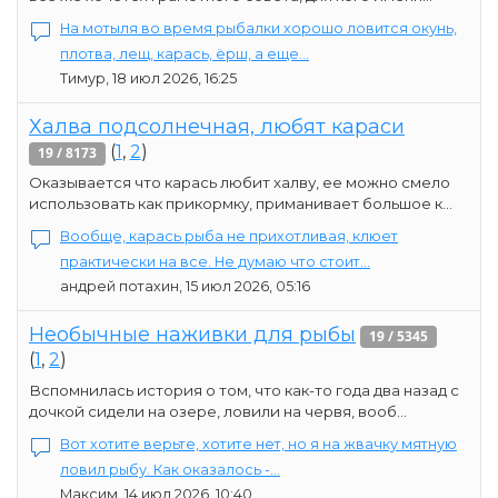
На мотыля во время рыбалки хорошо ловится окунь,
плотва, лещ, карась, ёрш, а еще...
Тимур, 18 июл 2026, 16:25
Халва подсолнечная, любят караси
(
1
,
2
)
19 / 8173
Оказывается что карась любит халву, ее можно смело
использовать как прикормку, приманивает большое к...
Вообще, карась рыба не прихотливая, клюет
практически на все. Не думаю что стоит...
андрей потахин, 15 июл 2026, 05:16
Необычные наживки для рыбы
19 / 5345
(
1
,
2
)
Вспомнилась история о том, что как-то года два назад с
дочкой сидели на озере, ловили на червя, вооб...
Вот хотите верьте, хотите нет, но я на жвачку мятную
ловил рыбу. Как оказалось -...
Максим, 14 июл 2026, 10:40