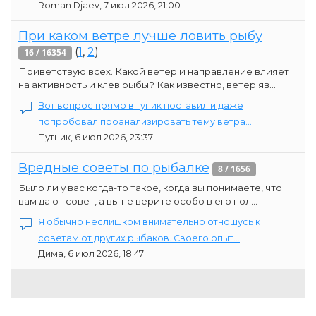
Roman Djaev, 7 июл 2026, 21:00
При каком ветре лучше ловить рыбу
(
1
,
2
)
16 / 16354
Приветствую всех. Какой ветер и направление влияет
на активность и клев рыбы? Как известно, ветер яв...
Вот вопрос прямо в тупик поставил и даже
попробовал проанализировать тему ветра....
Путник, 6 июл 2026, 23:37
Вредные советы по рыбалке
8 / 1656
Было ли у вас когда-то такое, когда вы понимаете, что
вам дают совет, а вы не верите особо в его пол...
Я обычно неслишком внимательно отношусь к
советам от других рыбаков. Своего опыт...
Дима, 6 июл 2026, 18:47