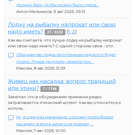
должно быть, чтобы можно было сдела...
Антон Мельников, 9 авг 2026, 09:51
Лодку на рыбалку напрокат или свою
надо иметь?
(
1
,
2
)
27 / 8320
Как вы считаете, что лучше лодку на рыбалку напрокат
или свою надо иметь? С одной стороны свое - это...
Обычная пвх лодка простенькая недорого будет
стоить. Лучше уж купить, нежели пос...
Максим, 8 авг 2026, 12:09
Живец как насадка: вопрос традиций
или этики?
7 / 1748
Заметил, что в обсуждениях приманок редко
затрагивается этический аспект. Как вы относитесь к
исполь...
Ну, я один раз маленькую сорожку попробовал
насадить, в итоге ничего не поймал, ...
Максим, 7 авг 2026, 10:00