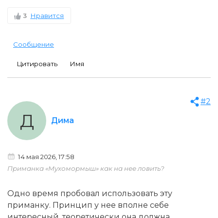
3
Нравится
Сообщение
Цитировать
Имя
#2
Д
Дима
14 мая 2026, 17:58
Приманка «Мухомормыш» как на нее ловить?
Одно время пробовал использовать эту
приманку. Принцип у нее вполне себе
интересный, теоретически она должна