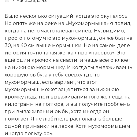
14 мая 2026, 15:43
Было несколько ситуаций, когда это окупалось.
Но опять же на реке на «Мухомормыша» я ловил,
когда на него часто клевал синец. Ну, видимо,
просто потому что это мухомормыш, он же был на
30, на 40 см выше мормышки. Но на самом деле
история точно такая же, как про «паровоз». Это
ещё один крючок на снасти, и чаще всего клюёт
на нижнюю мормышку. И когда ты вываживаешь
хорошую рыбу, а у тебя сверху где-то
мухомормыш, есть вариант, что этот
мухомормыш может зацепиться за нижнюю
кромку льда при вываживании того же леща, на
килограмм на полтора, и вы получите проблемы
при вываживании рыбы, хотя иногда он
помогает. Я не любитель располагать больше
одной приманки на леске. Хотя мухомормышем
иногда пользуюсь.