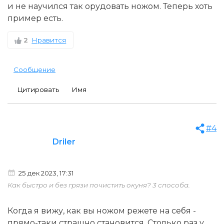
и не научился так орудовать ножом. Теперь хоть
пример есть.
2
Нравится
Сообщение
Цитировать
Имя
#4
Driler
25 дек 2023, 17:31
Как быстро и без грязи почистить окуня? 3 способа.
Когда я вижу, как вы ножом режете на себя -
прямо-таки страшно становится. Столько раз у