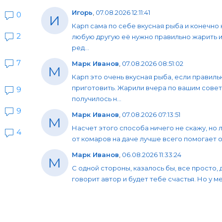
Игорь
,
07.08.2026 12:11:41
0
И
Карп сама по себе вкусная рыба и конечно 
2
любую другую её нужно правильно жарить и
ред...
7
Марк Иванов
,
07.08.2026 08:51:02
М
Карп это очень вкусная рыба, если правиль
приготовить. Жарили вчера по вашим совет
9
получилось н...
9
Марк Иванов
,
07.08.2026 07:13:51
М
Насчет этого способа ничего не скажу, но 
4
от комаров на даче лучше всего помогает об
Марк Иванов
,
06.08.2026 11:33:24
М
С одной стороны, казалось бы, все просто, 
говорит автор и будет тебе счастья. Но у мен