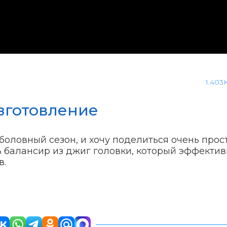
1.403
зготовление
оловный сезон, и хочу поделиться очень прос
ь балансир из джиг головки, который эффекти
в.