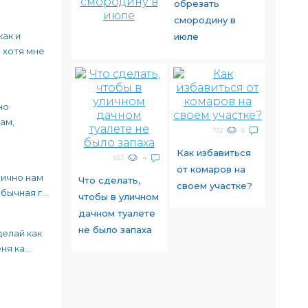
обрезать
смородину в
как и
июле
 хотя мне
но
ам,
732
6
Как избавиться
653
4
от комаров на
лично нам
Что сделать,
своем участке?
ычная г...
чтобы в уличном
дачном туалете
не было запаха
делай как
я ка...