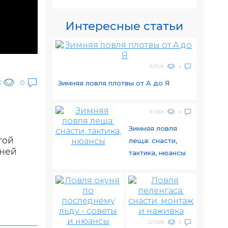
Интересные статьи
9.072K
4
K
0
Зимняя ловля плотвы от A до Я
8.336K
4
Зимняя ловля
той
леща: снасти,
вней
тактика, нюансы
22.768K
3