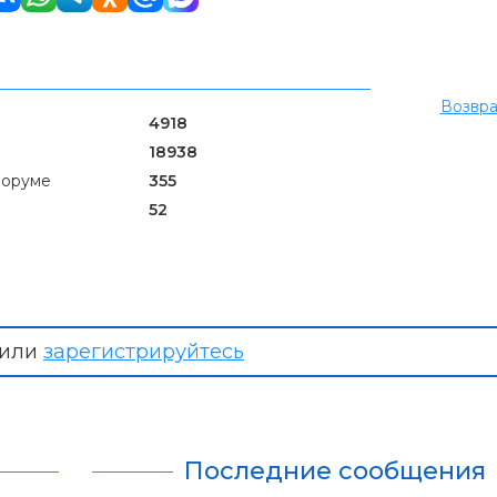
Возвра
4918
18938
форуме
355
52
или
зарегистрируйтесь
Последние сообщения