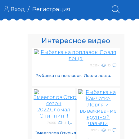
Вход
/
Регистрация
Интересное видео
11.025K
10
Рыбалка на поплавок. Ловля леща.
7.636K
3
9.921K
10
Змееголов.Открыл