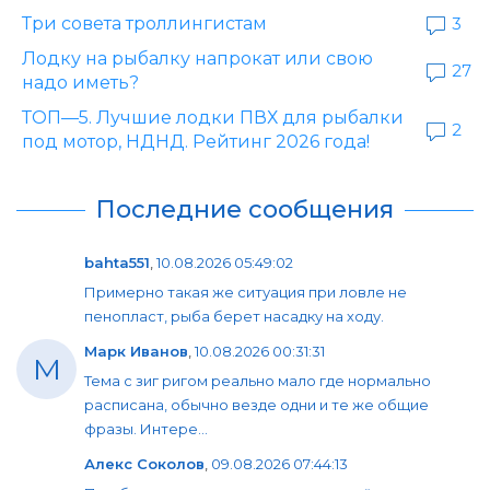
Три совета троллингистам
3
Лодку на рыбалку напрокат или свою
27
надо иметь?
ТОП—5. Лучшие лодки ПВХ для рыбалки
2
под мотор, НДНД. Рейтинг 2026 года!
Последние сообщения
bahta551
,
10.08.2026 05:49:02
Примерно такая же ситуация при ловле не
пенопласт, рыба берет насадку на ходу.
Марк Иванов
,
10.08.2026 00:31:31
М
Тема с зиг ригом реально мало где нормально
расписана, обычно везде одни и те же общие
фразы. Интере...
Алекс Соколов
,
09.08.2026 07:44:13