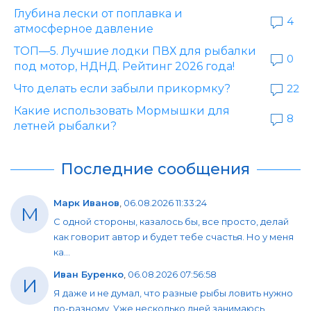
Глубина лески от поплавка и
4
атмосферное давление
ТОП—5. Лучшие лодки ПВХ для рыбалки
0
под мотор, НДНД. Рейтинг 2026 года!
Что делать если забыли прикормку?
22
Какие использовать Мормышки для
8
летней рыбалки?
Последние сообщения
Марк Иванов
,
06.08.2026 11:33:24
М
С одной стороны, казалось бы, все просто, делай
как говорит автор и будет тебе счастья. Но у меня
ка...
Иван Буренко
,
06.08.2026 07:56:58
И
Я даже и не думал, что разные рыбы ловить нужно
по-разному. Уже несколько дней занимаюсь