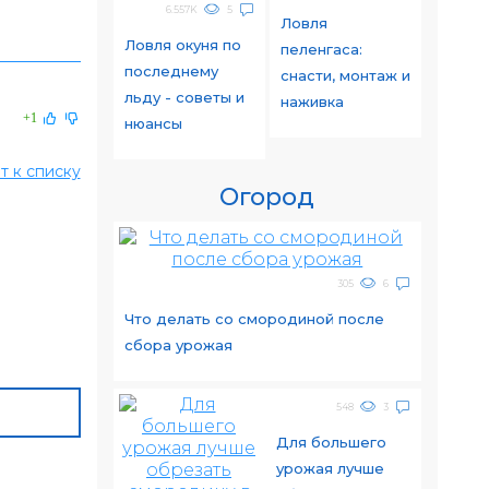
6.557K
5
Ловля
Ловля окуня по
пеленгаса:
последнему
снасти, монтаж и
льду - советы и
наживка
+1
нюансы
т к списку
Огород
305
6
Что делать со смородиной после
сбора урожая
548
3
Для большего
урожая лучше