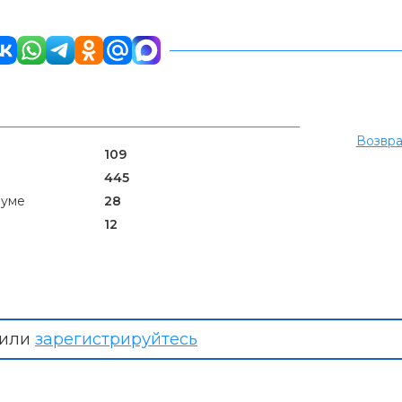
Возвра
109
445
руме
28
12
или
зарегистрируйтесь