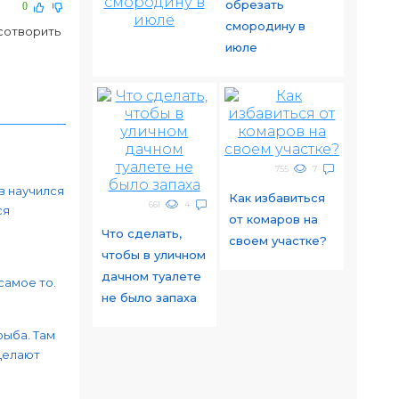
обрезать
0
смородину в
 сотворить
июле
755
7
в научился
Как избавиться
661
4
ся
от комаров на
Что сделать,
своем участке?
чтобы в уличном
дачном туалете
самое то.
не было запаха
рыба. Там
Делают