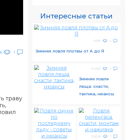
Интересные статьи
9.08K
4
Зимняя ловля плотвы от A до Я
4K
1
8.345K
4
Зимняя ловля
леща: снасти,
тактика, нюансы
ь траву
ь,
ловил
22.802K
3