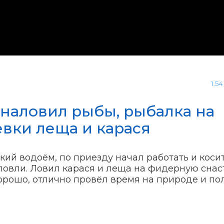
1.5
 наловил рыбы, рыбалка на
ёвки леща и карася
кий водоём, по приезду начал работать и косит
 ловли. Ловил карася и леща на фидерную снаст
орошо, отлично провёл время на природе и по