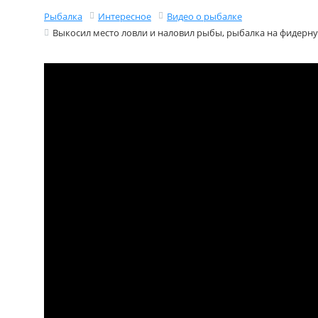
Рыбалка
Интересное
Видео о рыбалке
Выкосил место ловли и наловил рыбы, рыбалка на фидерну