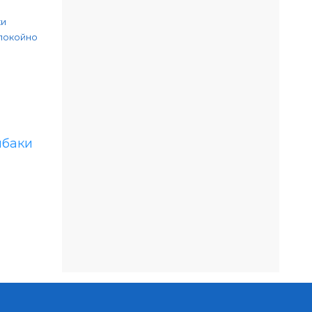
ки
спокойно