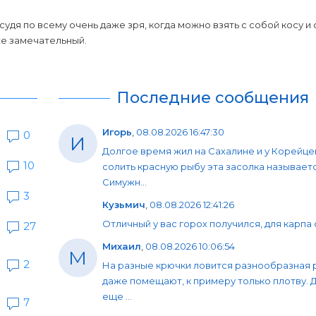
удя по всему очень даже зря, когда можно взять с собой косу и
же замечательный.
Последние сообщения
Игорь
,
08.08.2026 16:47:30
0
И
Долгое время жил на Сахалине и у Корейце
10
солить красную рыбу эта засолка называет
Симужн...
3
Кузьмич
,
08.08.2026 12:41:26
Отличный у вас горох получился, для карпа 
27
Михаил
,
08.08.2026 10:06:54
М
2
На разные крючки ловится разнообразная 
даже помещают, к примеру только плотву. 
еще ...
7