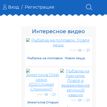
Вход
/
Регистрация
Интересное видео
11.047K
10
Рыбалка на поплавок. Ловля леща.
7.656K
3
9.95K
10
Змееголов.Открыл