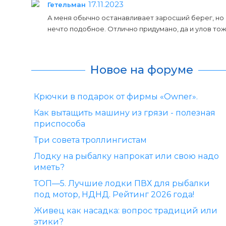
17.11.2023
Гетельман
А меня обычно останавливает заросший берег, но с
нечто подобное. Отлично придумано, да и улов то
Новое на форуме
Крючки в подарок от фирмы «Owner».
Как вытащить машину из грязи - полезная
приспособа
Три совета троллингистам
Лодку на рыбалку напрокат или свою надо
иметь?
ТОП—5. Лучшие лодки ПВХ для рыбалки
под мотор, НДНД. Рейтинг 2026 года!
Живец как насадка: вопрос традиций или
этики?