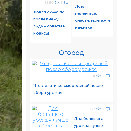
6.541K
5
Ловля
Ловля окуня по
пеленгаса:
последнему
снасти, монтаж и
льду - советы и
наживка
нюансы
Огород
288
6
Что делать со смородиной после
сбора урожая
522
3
Для большего
урожая лучше