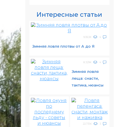
Интересные статьи
9.063K
4
Зимняя ловля плотвы от A до Я
8.329K
4
Зимняя ловля
леща: снасти,
тактика, нюансы
22.731K
3