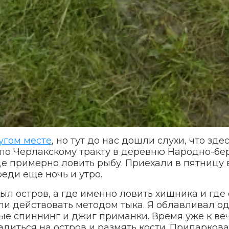
угом месте
, но тут до нас дошли слухи, что зде
по Черлакскому тракту в деревню Народно-бер
де примерно ловить рыбу. Приехали в пятницу в
реди еще ночь и утро.
ыл остров, а где именно ловить хищника и где
ли действовать методом тыка. Я облавливал о
ые спиннинг и джиг приманки. Время уже к веч
диться на остров и размять кости. Припаркова