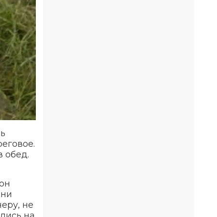
сь
еговое.
 обед.
 он
дни
еру, не
лись на