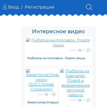
Вход
/
Регистрация
Интересное видео
11.008K
10
Рыбалка на поплавок. Ловля леща.
7.622K
3
9.903K
10
Змееголов.Открыл