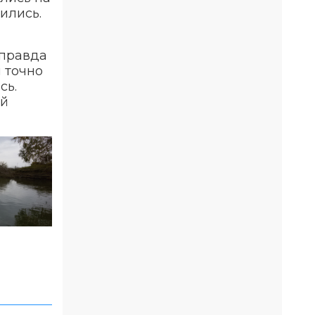
вились.
 правда
ы точно
сь.
ый