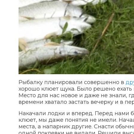
Рыбалку планировали совершенно в
др
хорошо клюет щука. Было решено ехать 
Место для нас новое и даже не знали, г
времени хватало застать вечерку и в пе
Накачали лодки и вперед. Перед нами б
клюет, мы даже понятия не имели. Нача
места, а напарник другие. Снасти обычн
одной поклевки не видали. Решили выса