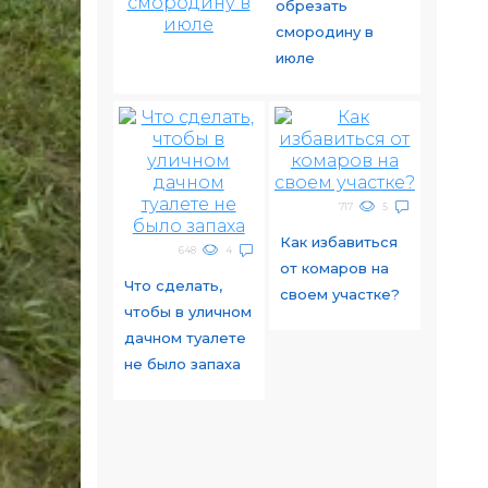
обрезать
смородину в
июле
717
5
Как избавиться
648
4
от комаров на
Что сделать,
своем участке?
чтобы в уличном
дачном туалете
не было запаха