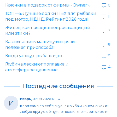
Крючки в подарок от фирмы «Owner».
0
ТОП—5. Лучшие лодки ПВХ для рыбалки
1
под мотор, НДНД. Рейтинг 2026 года!
Живец как насадка: вопрос традиций
7
или этики?
Как вытащить машину из грязи -
9
полезная приспособа
Когда ухожу с рыбалки, то....
9
Глубина лески от поплавка и
4
атмосферное давление
Последние сообщения
Игорь
,
07.08.2026 12:11:41
И
Карп сама по себе вкусная рыба и конечно как и
любую другую её нужно правильно жарить и хотя