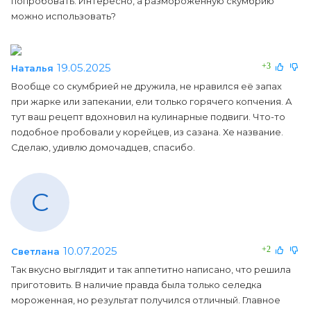
попробовать. Интересно, а размороженную скумбрию
можно использовать?
19.05.2025
+3
Наталья
Вообще со скумбрией не дружила, не нравился её запах
при жарке или запекании, ели только горячего копчения. А
тут ваш рецепт вдохновил на кулинарные подвиги. Что-то
подобное пробовали у корейцев, из сазана. Хе название.
Сделаю, удивлю домочадцев, спасибо.
С
10.07.2025
+2
Светлана
Так вкусно выглядит и так аппетитно написано, что решила
приготовить. В наличие правда была только селедка
мороженная, но результат получился отличный. Главное