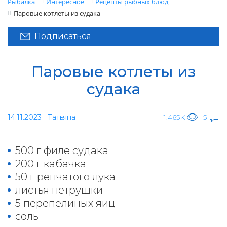
Рыбалка
Интересное
Рецепты рыбных блюд
Паровые котлеты из судака
Подписаться
Паровые котлеты из
судака
14.11.2023
Татьяна
1.465K
5
500 г филе судака
200 г кабачка
50 г репчатого лука
листья петрушки
5 перепелиных яиц
соль