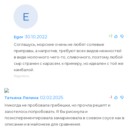
E
30.10.2022
+2
Egor
Соглашусь, морские очень не любят солевые
приправы, а напротив, требуют всех видов нежностей
в виде молочного чего-то, сливочного, поэтому любой
сыр странен с карасем, к примеру, но идеален с той же
камбалой.
Родитель
02.02.2025
-1
Татьяна Лялина
Никогда не пробовала гребешки, но прочла рецепт и
захотелось попробовать. Я бы рискнула и
поэксперементировала замариновала в соевом соусе как в
описании и в майонезе для сравнения.