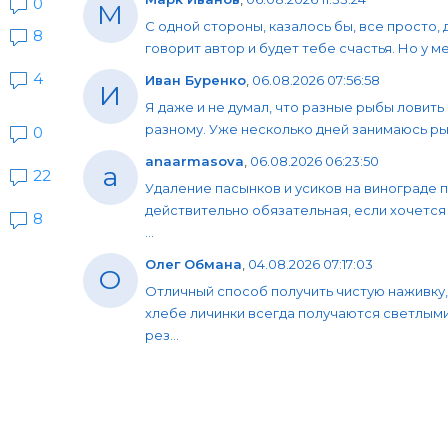
0
М
С одной стороны, казалось бы, все просто, 
8
говорит автор и будет тебе счастья. Но у мен
4
Иван Буренко
,
06.08.2026 07:56:58
И
Я даже и не думал, что разные рыбы ловить
разному. Уже несколько дней занимаюсь рыб
0
anaarmasova
,
06.08.2026 06:23:50
a
22
Удаление пасынков и усиков на винограде 
действительно обязательная, если хочется
8
...
Олег Обмана
,
04.08.2026 07:17:03
О
Отличный способ получить чистую наживку,
хлебе личинки всегда получаются светлыми
рез...