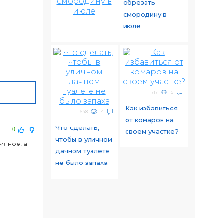
обрезать
смородину в
июле
717
5
Как избавиться
648
4
от комаров на
Что сделать,
0
своем участке?
чтобы в уличном
мяное, а
дачном туалете
не было запаха