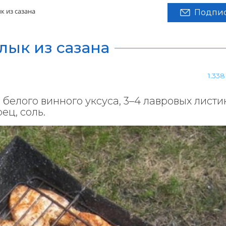
 из сазана
Подпис
ык из сазана
1.33
л белого винного уксуса, 3–4 лавровых листика
ец, соль.