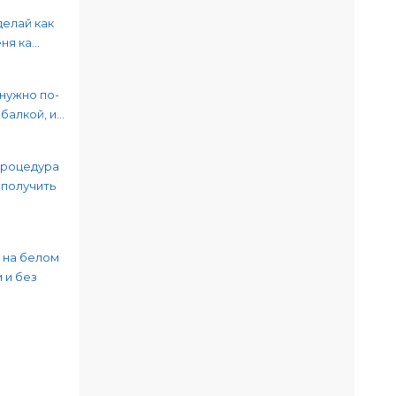
делай как
я ка...
 нужно по-
алкой, и...
процедура
 получить
 на белом
 и без