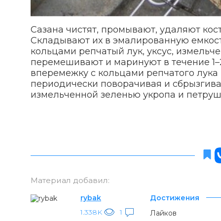
Сазана чистят, промывают, удаляют кост
Складывают их в эмалированную емкос
кольцами репчатый лук, уксус, измельче
перемешивают и маринуют в течение 1–
вперемежку с кольцами репчатого лука 
периодически поворачивая и сбрызгив
измельченной зеленью укропа и петрушк
Материал добавил:
rybak
Достижения
1.338K
1
Лайков