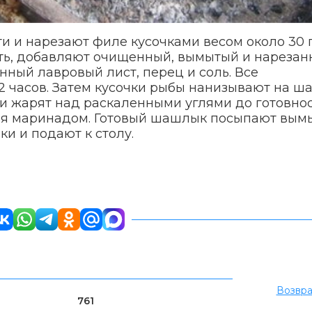
и и нарезают филе кусочками весом около 30 г
ть, добавляют очищенный, вымытый и нареза
нный лавровый лист, перец и соль. Все
2 часов. Затем кусочки рыбы нанизывают на ш
и жарят над раскаленными углями до готовнос
ая маринадом. Готовый шашлык посыпают вым
и и подают к столу.
Возвра
761