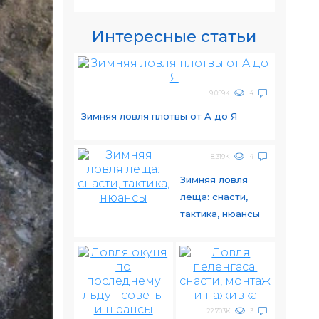
Интересные статьи
9.059K
4
Зимняя ловля плотвы от A до Я
8.319K
4
Зимняя ловля
леща: снасти,
тактика, нюансы
22.703K
3