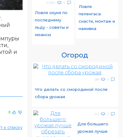
6.536K
5
Ловля
Ловля окуня по
пеленгаса:
.
последнему
снасти, монтаж и
нный
льду - советы и
наживка
нюансы
ампуры
ти,
ытой и
Огород
288
6
Что делать со смородиной после
сбора урожая
0
522
3
Для большего
т к списку
урожая лучше