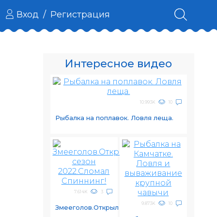
Вход
/
Регистрация
Интересное видео
10.993K
10
Рыбалка на поплавок. Ловля леща.
7.614K
3
9.873K
10
Змееголов.Открыл