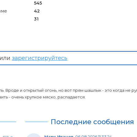
545
уме
42
31
или
зарегистрируйтесь
ь. Вроде и открытый огонь, но вот прям шашлык - это когда не ру
ть - очень хрупкое мяско, распадается.
Последние сообщения
Марк Иванов
,
06.08.2026 11:33:24