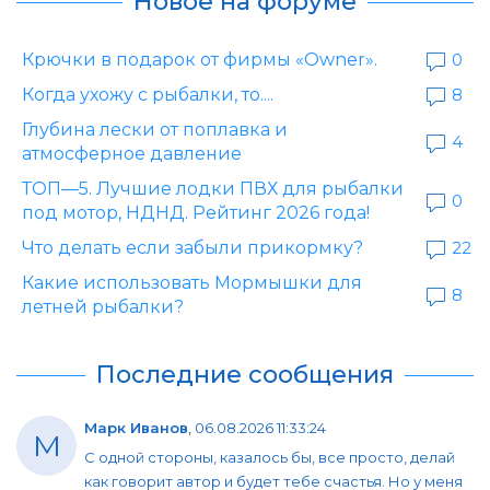
Новое на форуме
Крючки в подарок от фирмы «Owner».
0
Когда ухожу с рыбалки, то....
8
Глубина лески от поплавка и
4
атмосферное давление
ТОП—5. Лучшие лодки ПВХ для рыбалки
0
под мотор, НДНД. Рейтинг 2026 года!
Что делать если забыли прикормку?
22
Какие использовать Мормышки для
8
летней рыбалки?
Последние сообщения
Марк Иванов
,
06.08.2026 11:33:24
М
С одной стороны, казалось бы, все просто, делай
как говорит автор и будет тебе счастья. Но у меня