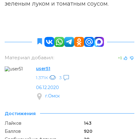
зеленым луком и томатным соусом.
Материал добавил:
+1
user51
1.371K
3
06.12.2020
г.Омск
Достижения
Лайков
143
Баллов
920