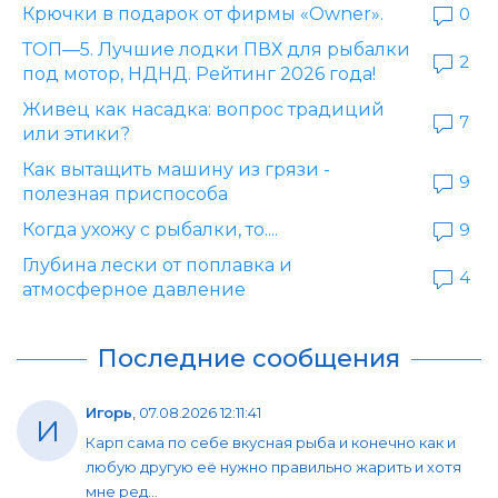
Крючки в подарок от фирмы «Owner».
0
ТОП—5. Лучшие лодки ПВХ для рыбалки
2
под мотор, НДНД. Рейтинг 2026 года!
Живец как насадка: вопрос традиций
7
или этики?
Как вытащить машину из грязи -
9
полезная приспособа
Когда ухожу с рыбалки, то....
9
Глубина лески от поплавка и
4
атмосферное давление
Последние сообщения
Игорь
,
07.08.2026 12:11:41
И
Карп сама по себе вкусная рыба и конечно как и
любую другую её нужно правильно жарить и хотя
мне ред...