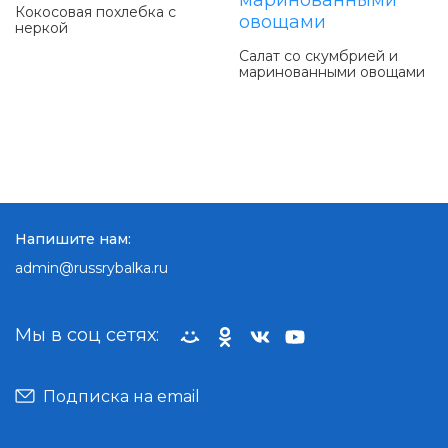
Кокосовая похлебка с
неркой
Салат со скумбрией и
маринованными овощами
Напишите нам:
admin@russrybalka.ru
Мы в соц сетях:
Подписка на email