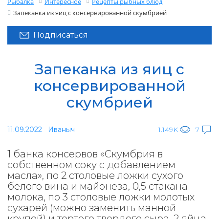
Рыбалка
Интересное
Рецепты рыбных блюд
Запеканка из яиц с консервированной скумбрией
Подписаться
Запеканка из яиц с
консервированной
скумбрией
11.09.2022
Иваныч
1.149K
7
1 банка консервов «Скумбрия в
собственном соку с добавлением
масла», по 2 столовые ложки сухого
белого вина и майонеза, 0,5 стакана
молока, по 3 столовые ложки молотых
сухарей (можно заменить манной
крупой) и тертого твердого сыра, 2 яйца,