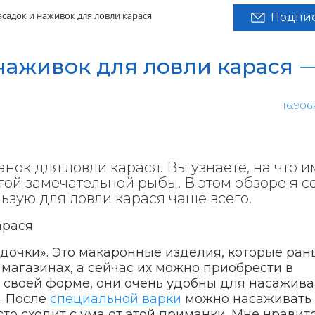
асадок и наживок для ловли карася
Подпис
 наживок для ловли карася
16.906
ок для ловли карася. Вы узнаете, на что 
той замечательной рыбы. В этом обзоре я 
ьзую для ловли карася чаще всего.
здочки». Это макаронные изделия, которые ра
магазинах, а сейчас их можно приобрести в
 своей форме, они очень удобны для насажива
. После
специальной варки
можно насаживать
сто сходит с ума от этой приманки. Мне нравит