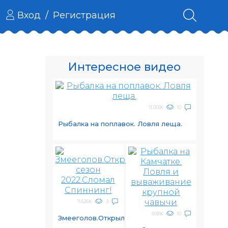
Вход
/
Регистрация
Интересное видео
11.013K
10
Рыбалка на поплавок. Ловля леща.
7.626K
3
9.91K
10
Змееголов.Открыл