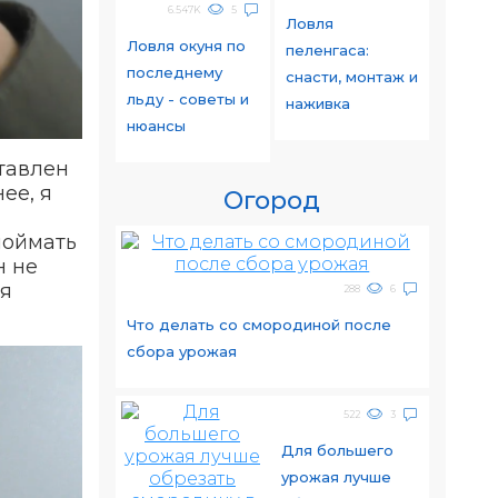
6.547K
5
Ловля
Ловля окуня по
пеленгаса:
последнему
снасти, монтаж и
льду - советы и
наживка
нюансы
ставлен
ее, я
Огород
поймать
н не
ля
288
6
Что делать со смородиной после
сбора урожая
522
3
Для большего
урожая лучше