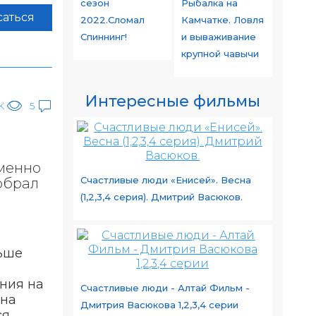
сезон
Рыбалка на
аться
2022.Сломал
Камчатке. Ловля
Спиннинг!
и вываживание
крупной чавычи
Интересные фильмы
K
5
именно
Счастливые люди «Енисей». Весна
собрал
(1,2,3,4 серия). Дмитрий Васюков.
ньше
ния на
Счастливые люди - Алтай Фильм -
 на
Дмитрия Васюкова 1,2,3,4 серии
ся