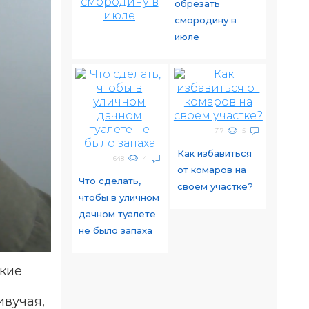
обрезать
смородину в
июле
717
5
Как избавиться
648
4
от комаров на
Что сделать,
своем участке?
чтобы в уличном
дачном туалете
не было запаха
кие
ивучая,