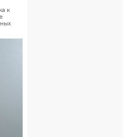
ка к
е
нных