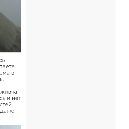
сь
упаете
лема в
ь,
аживка
сь и нет
стей
 даже