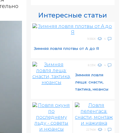
тельно
Интересные статьи
9.066K
4
Зимняя ловля плотвы от A до Я
8.331K
4
Зимняя ловля
леща: снасти,
тактика, нюансы
22.745K
3