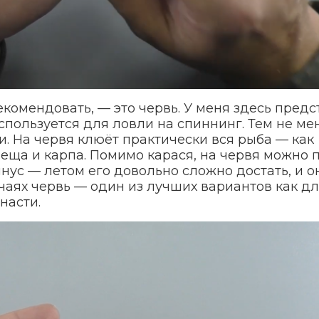
комендовать, — это червь. У меня здесь пред
пользуется для ловли на спиннинг. Тем не мен
. На червя клюёт практически вся рыба — как
леща и карпа. Помимо карася, на червя можно 
ус — летом его довольно сложно достать, и о
учаях червь — один из лучших вариантов как д
насти.