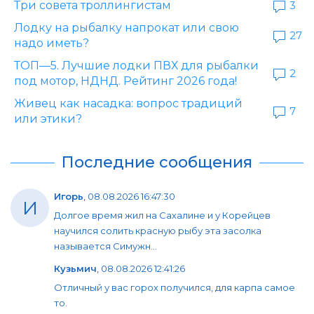
Три совета троллингистам
3
Лодку на рыбалку напрокат или свою
27
надо иметь?
ТОП—5. Лучшие лодки ПВХ для рыбалки
2
под мотор, НДНД. Рейтинг 2026 года!
Живец как насадка: вопрос традиций
7
или этики?
Последние сообщения
Игорь
,
08.08.2026 16:47:30
И
Долгое время жил на Сахалине и у Корейцев
научился солить красную рыбу эта засолка
называется Симужн...
Кузьмич
,
08.08.2026 12:41:26
Отличный у вас горох получился, для карпа самое
то.