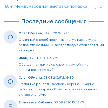
60-я Международная выставка-ярмарка
2
Последние сообщения
Олег Обмана
,
04.08.2026 07:17:03
О
Отличный способ получить чистую наживку, на
белом хлебе личинки всегда получаются светлыми
и без рез...
Иван
,
03.08.2026 15:55:35
Обалденная наживка, клюет на ручейника
практически вся рыба.
Олег Обмана
,
03.08.2026 12:09:30
О
Отличные рецепты, чеснок и корица шикарно
работают по карасю. Приготовление без варки
сильно экономи...
Елизавета Кобзина
,
03.08.2026 10:43:07
Е