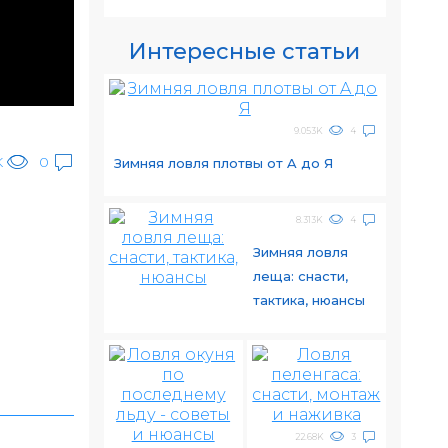
Интересные статьи
9.053K
4
K
0
Зимняя ловля плотвы от A до Я
8.313K
4
Зимняя ловля
леща: снасти,
тактика, нюансы
22.68K
3