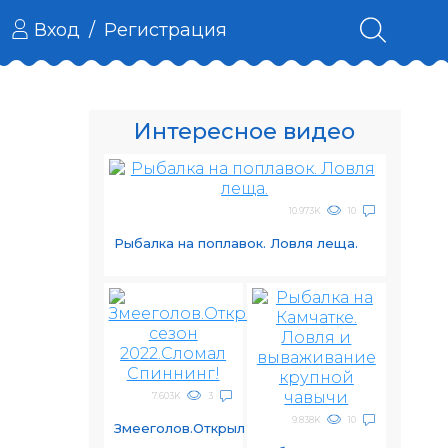
Вход
/
Регистрация
Интересное видео
10.973K
10
Рыбалка на поплавок. Ловля леща.
7.603K
3
9.838K
10
Змееголов.Открыл