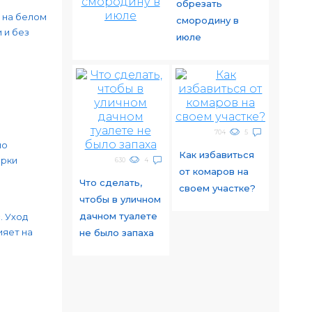
обрезать
 на белом
смородину в
 и без
июле
704
5
но
Как избавиться
арки
630
4
от комаров на
Что сделать,
своем участке?
чтобы в уличном
дачном туалете
. Уход
ияет на
не было запаха