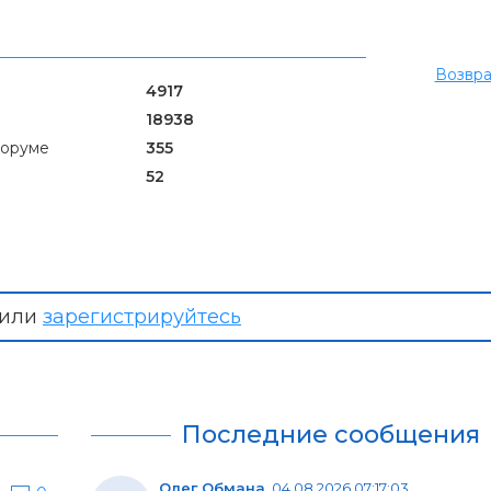
Возвра
4917
18938
форуме
355
52
или
зарегистрируйтесь
Последние сообщения
Олег Обмана
,
04.08.2026 07:17:03