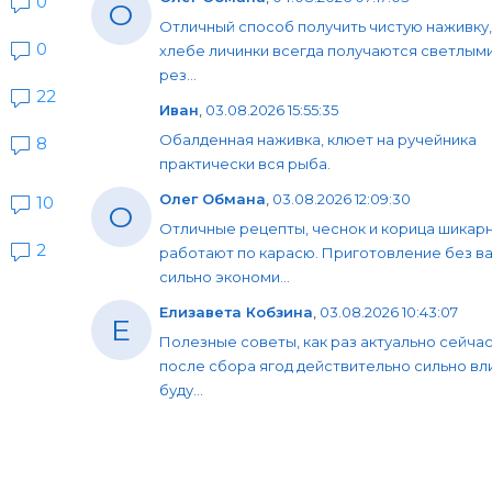
0
О
Отличный способ получить чистую наживку,
0
хлебе личинки всегда получаются светлыми
рез...
22
Иван
,
03.08.2026 15:55:35
Обалденная наживка, клюет на ручейника
8
практически вся рыба.
Олег Обмана
,
03.08.2026 12:09:30
10
О
Отличные рецепты, чеснок и корица шикар
2
работают по карасю. Приготовление без в
сильно экономи...
Елизавета Кобзина
,
03.08.2026 10:43:07
Е
Полезные советы, как раз актуально сейчас
после сбора ягод действительно сильно вл
буду...