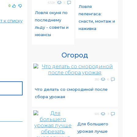
6.53K
5
0
Ловля
Ловля окуня по
пеленгаса:
последнему
т к списку
снасти, монтаж и
льду - советы и
наживка
нюансы
Огород
260
6
Что делать со смородиной после
сбора урожая
505
3
Для большего
урожая лучше