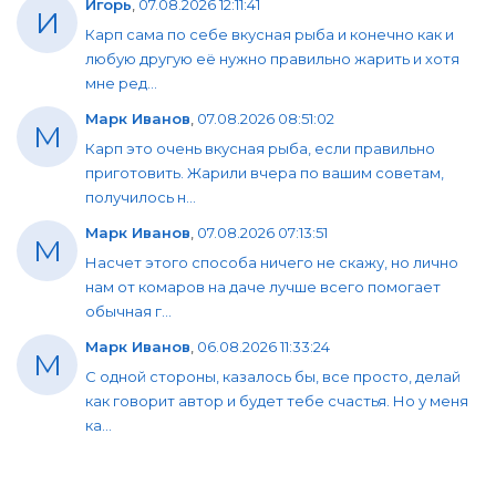
Игорь
,
07.08.2026 12:11:41
И
Карп сама по себе вкусная рыба и конечно как и
любую другую её нужно правильно жарить и хотя
мне ред...
Марк Иванов
,
07.08.2026 08:51:02
М
Карп это очень вкусная рыба, если правильно
приготовить. Жарили вчера по вашим советам,
получилось н...
Марк Иванов
,
07.08.2026 07:13:51
М
Насчет этого способа ничего не скажу, но лично
нам от комаров на даче лучше всего помогает
обычная г...
Марк Иванов
,
06.08.2026 11:33:24
М
С одной стороны, казалось бы, все просто, делай
как говорит автор и будет тебе счастья. Но у меня
ка...