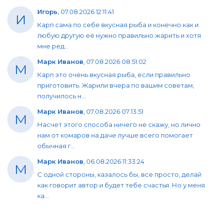
Игорь
,
07.08.2026 12:11:41
И
Карп сама по себе вкусная рыба и конечно как и
любую другую её нужно правильно жарить и хотя
мне ред...
Марк Иванов
,
07.08.2026 08:51:02
М
Карп это очень вкусная рыба, если правильно
приготовить. Жарили вчера по вашим советам,
получилось н...
Марк Иванов
,
07.08.2026 07:13:51
М
Насчет этого способа ничего не скажу, но лично
нам от комаров на даче лучше всего помогает
обычная г...
Марк Иванов
,
06.08.2026 11:33:24
М
С одной стороны, казалось бы, все просто, делай
как говорит автор и будет тебе счастья. Но у меня
ка...