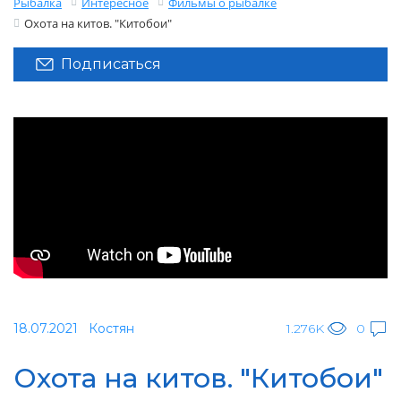
Рыбалка
Интересное
Фильмы о рыбалке
Охота на китов. "Китобои"
Подписаться
18.07.2021
Костян
1.276K
0
Охота на китов. "Китобои"