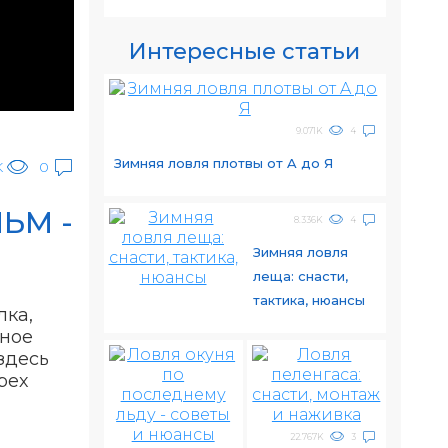
Интересные статьи
9.071K
4
Зимняя ловля плотвы от A до Я
K
0
ЬМ -
8.336K
4
Зимняя ловля
леща: снасти,
тактика, нюансы
лка,
вное
здесь
рех
22.767K
3