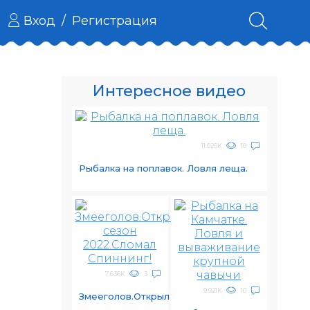
Вход
/
Регистрация
Интересное видео
11.025K
10
Рыбалка на поплавок. Ловля леща.
7.636K
3
9.921K
10
Змееголов.Открыл