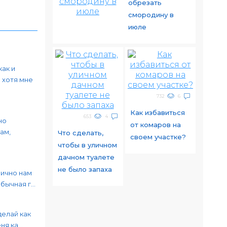
обрезать
смородину в
июле
как и
 хотя мне
732
6
Как избавиться
653
4
но
от комаров на
ам,
Что сделать,
своем участке?
чтобы в уличном
дачном туалете
не было запаха
лично нам
ычная г...
делай как
я ка...