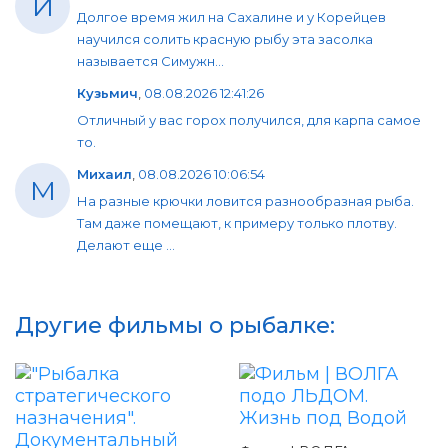
И
Долгое время жил на Сахалине и у Корейцев
научился солить красную рыбу эта засолка
называется Симужн...
Кузьмич
,
08.08.2026 12:41:26
Отличный у вас горох получился, для карпа самое
то.
Михаил
,
08.08.2026 10:06:54
М
На разные крючки ловится разнообразная рыба.
Там даже помещают, к примеру только плотву.
Делают еще ...
Другие фильмы о рыбалке: