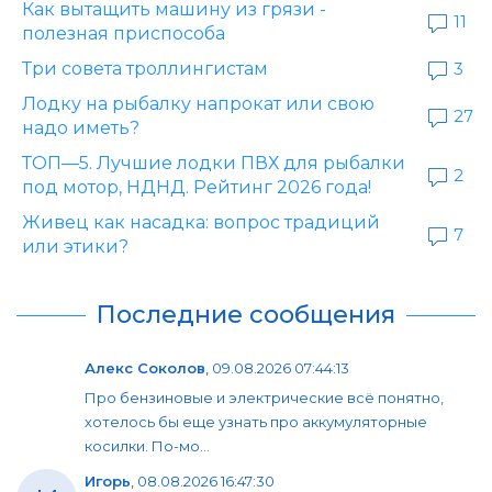
Как вытащить машину из грязи -
11
полезная приспособа
Три совета троллингистам
3
Лодку на рыбалку напрокат или свою
27
надо иметь?
ТОП—5. Лучшие лодки ПВХ для рыбалки
2
под мотор, НДНД. Рейтинг 2026 года!
Живец как насадка: вопрос традиций
7
или этики?
Последние сообщения
Алекс Соколов
,
09.08.2026 07:44:13
Про бензиновые и электрические всё понятно,
хотелось бы еще узнать про аккумуляторные
косилки. По-мо...
Игорь
,
08.08.2026 16:47:30