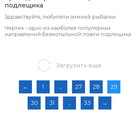
подлещика
Здравствуйте, любители зимней рыбалки.
Чертик - одно из наиболее популярных
направлений безмотыльной ловли подлещика.
Загрузить еще
←
1
...
27
28
29
30
31
...
33
→