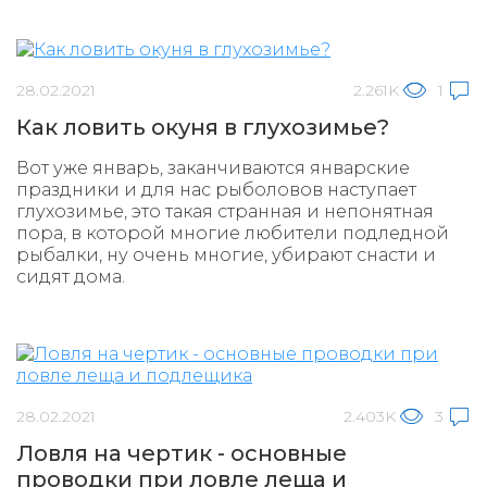
28.02.2021
2.261K
1
Как ловить окуня в глухозимье?
Вот уже январь, заканчиваются январские
праздники и для нас рыболовов наступает
глухозимье, это такая странная и непонятная
пора, в которой многие любители подледной
рыбалки, ну очень многие, убирают снасти и
сидят дома.
28.02.2021
2.403K
3
Ловля на чертик - основные
проводки при ловле леща и